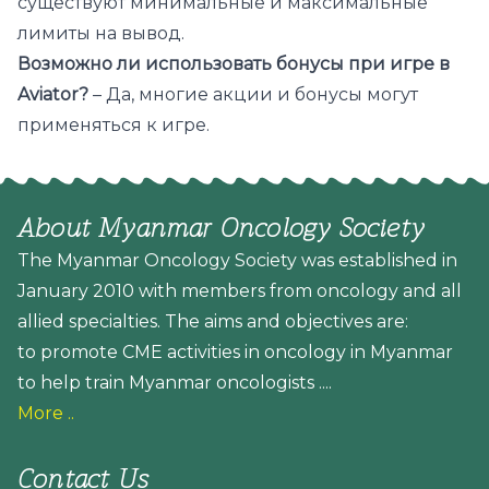
существуют минимальные и максимальные
лимиты на вывод.
Возможно ли использовать бонусы при игре в
Aviator?
– Да, многие акции и бонусы могут
применяться к игре.
About Myanmar Oncology Society
The Myanmar Oncology Society was established in
January 2010 with members from oncology and all
allied specialties. The aims and objectives are:
to promote CME activities in oncology in Myanmar
to help train Myanmar oncologists ....
More ..
Contact Us