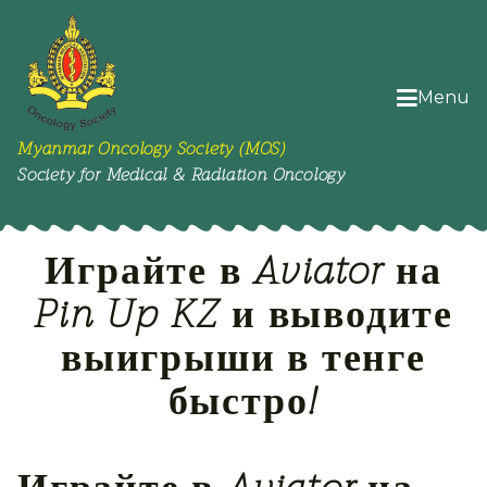
Menu
Myanmar Oncology Society (MOS)
Society for Medical & Radiation Oncology
Играйте в Aviator на
Pin Up KZ и выводите
выигрыши в тенге
быстро!