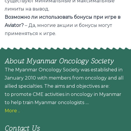
существуют минимальные и максимальные
лимиты на вывод.
Возможно ли использовать бонусы при игре в
Aviator?
– Да, многие акции и бонусы могут
применяться к игре.
About Myanmar Oncology Society
The Myanmar Oncology Society was established in
January 2010 with members from oncology and all
allied specialties. The aims and objectives are:
to promote CME activities in oncology in Myanmar
to help train Myanmar oncologists ....
More ..
Contact Us