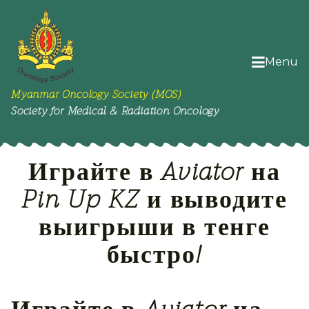
Menu
Myanmar Oncology Society (MOS)
Society for Medical & Radiation Oncology
Играйте в Aviator на
Pin Up KZ и выводите
выигрыши в тенге
быстро!