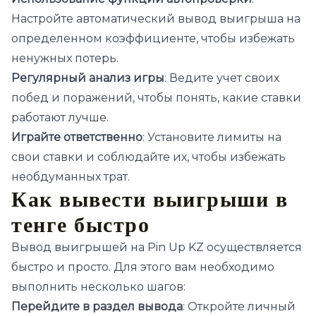
Настройте автоматический вывод выигрыша на
определенном коэффициенте, чтобы избежать
ненужных потерь.
Регулярный анализ игры
: Ведите учет своих
побед и поражений, чтобы понять, какие ставки
работают лучше.
Играйте ответственно
: Установите лимиты на
свои ставки и соблюдайте их, чтобы избежать
необдуманных трат.
Как вывести выигрыши в
тенге быстро
Вывод выигрышей на Pin Up KZ осуществляется
быстро и просто. Для этого вам необходимо
выполнить несколько шагов:
Перейдите в раздел вывода
: Откройте личный