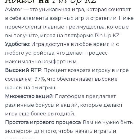
Aviator — это уникальная игра, которая сочетает
в себе элементы азартных игр и стратегии. Ниже
перечислены главные преимущества, которые
вы получите, играя на платформе Pin Up KZ:
Удобство
: Игра доступна в любое время и с
любого устройства, что делает процесс
максимально комфортным.
Высокий RTP
: Процент возврата игроку в игре
составляет 97%, что обеспечивает высокие
шансы на выигрыш.
Множество акций
: Платформа предлагает
различные бонусы и акции, которые делают
игру еще более выгодной.
Простота игрового процесса
: Вам не нужно быть
экспертом для того, чтобы начать играть и