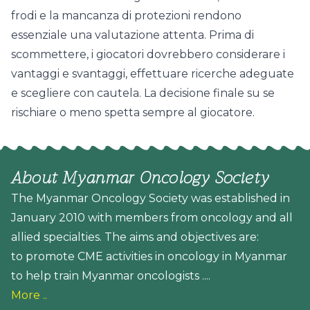
frodi e la mancanza di protezioni rendono
essenziale una valutazione attenta. Prima di
scommettere, i giocatori dovrebbero considerare i
vantaggi e svantaggi, effettuare ricerche adeguate
e scegliere con cautela. La decisione finale su se
rischiare o meno spetta sempre al giocatore.
About Myanmar Oncology Society
The Myanmar Oncology Society was established in
January 2010 with members from oncology and all
allied specialties. The aims and objectives are:
to promote CME activities in oncology in Myanmar
to help train Myanmar oncologists ....
More ..