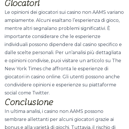
Giocatori
Le opinioni dei giocatori sui casino non AAMS variano
ampiamente. Alcuni esaltano l’esperienza di gioco,
mentre altri segnalano problemi significativi. È
importante considerare che le esperienze
individuali possono dipendere dal casino specifico e
dalle scelte personali. Per un’analisi più dettagliata
e opinioni condivise, puoi visitare un articolo su
The
New York Times
che affronta le esperienze di
giocatori in casino online. Gli utenti possono anche
condividere opinioni e esperienze su piattaforme
social come Twitter.
Conclusione
In ultima analisi, i casino non AAMS possono
sembrare allettanti per alcuni giocatori grazie ai
bonus e alla varietà di giochi. Tuttavia, il rischio di