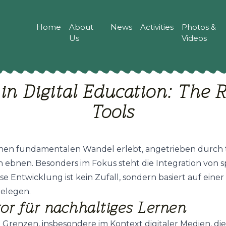
Home
About
News
Activities
Photos &
Us
Videos
in Digital Education: The 
Tools
einen fundamentalen Wandel erlebt, angetrieben durch 
ebnen. Besonders im Fokus steht die Integration von s
se Entwicklung ist kein Zufall, sondern basiert auf einer
belegen.
tor für nachhaltiges Lernen
enzen, insbesondere im Kontext digitaler Medien, die 