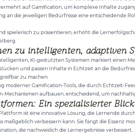
mehrt auf Gamification, um komplexe Inhalte zugängli
ng an die jeweiligen Bedürfnisse eine entscheidende Ro
nd spielerisch zu präsentieren, erhöht die Lernerfolgsch
elberg.
men zu intelligenten, adaptiven 
elligenten, KI-gestützten Systemen markiert einen Meil
nslücken und passen Inhalte in Echtzeit an die Bedürfni
h greifbar zu machen.
tzung moderner Gamification-Tools, die durch Echtzeit-F
ation-Mechanismen aufbauen, entscheidend, um nachhal
tformen: Ein spezialisierter Blick
 Plattform ist eine innovative Lösung, die Lernende durc
s maßgeblich verbessern kann. Sie fängt die Essenz mod
ation, die nachweislich die Lernergebnisse verbessert.