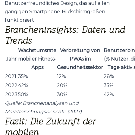
Benutzerfreundliches Design, das auf allen
gängigen Smartphone-Bildschirmgrößen
funktioniert
Brancheninsights: Daten und
Trends
Wachstumsrate
Verbreitung von
Benutzerbi
Jahr
mobiler Fitness-
PWAs im
(% Nutzer, d
Apps
Gesundheitssektor
Tage aktiv 
2021
35%
12%
28%
2022
42%
20%
35%
2023
50%
30%
42%
Quelle: Branchenanalysen und
Marktforschungsberichte (2023)
Fazit: Die Zukunft der
mobilen