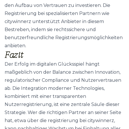
den Aufbau von Vertrauen zu investieren. Die
Registrierung bei spezialisierten Partnern wie
citywinnerz unterstützt Anbieter in diesem
Bestreben, indem sie rechtssichere und
benutzerfreundliche Registrierungsmöglichkeiten
anbieten.
Fazit
Der Erfolg im digitalen Glücksspiel hängt
maßgeblich von der Balance zwischen Innovation,
regulatorischer Compliance und Nutzervertrauen
ab. Die Integration moderner Technologies,
kombiniert mit einer transparenten
Nutzerregistrierung, ist eine zentrale Säule dieser
Strategie. Wer die richtigen Partner an seiner Seite
hat, etwa über die registrierung bei citywinnerz,
kann nachhaltiges Wachstum bei Einhaltung aller