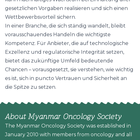
gesetzlichen Vorgaben realisieren und sich einen
Wettbewerbsvorteil sichern.
In einer Branche, die sich ständig wandelt, bleibt
vorausschauendes Handeln die wichtigste
Kompetenz. Für Anbieter, die auf technologische
Exzellenz und regulatorische Integrität setzen,
bietet das zukünftige Umfeld bedeutende
Chancen – vorausgesetzt, sie verstehen, wie wichtig
es ist, sich in puncto Vertrauen und Sicherheit an
die Spitze zu setzen.
About Myanmar Oncology Society
The Myanmar Oncology Society was established in
January 2010 with members from oncology and all