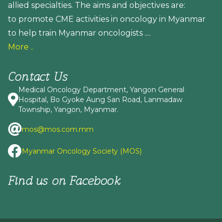
allied specialties. The aims and objectives are:
to promote CME activities in oncology in Myanmar
to help train Myanmar oncologists ....
More ..
Contact Us
Medical Oncology Department, Yangon General
Hospital, Bo Gyoke Aung San Road, Lanmadaw
Township, Yangon, Myanmar.
mos@mos.com.mm
Myanmar Oncology Society (MOS)
Find us on Facebook