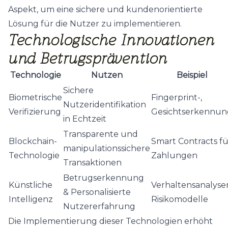
Aspekt, um eine sichere und kundenorientierte
Lösung für die Nutzer zu implementieren.
Technologische Innovationen
und Betrugsprävention
Technologie
Nutzen
Beispiel
Sichere
Biometrische
Fingerprint-,
Nutzeridentifikation
Verifizierung
Gesichtserkennun
in Echtzeit
Transparente und
Blockchain-
Smart Contracts fü
manipulationssichere
Technologie
Zahlungen
Transaktionen
Betrugserkennung
Künstliche
Verhaltensanalyse
& Personalisierte
Intelligenz
Risikomodelle
Nutzererfahrung
Die Implementierung dieser Technologien erhöht