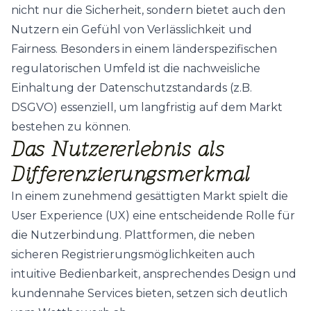
nicht nur die Sicherheit, sondern bietet auch den
Nutzern ein Gefühl von Verlässlichkeit und
Fairness. Besonders in einem länderspezifischen
regulatorischen Umfeld ist die nachweisliche
Einhaltung der Datenschutzstandards (z.B.
DSGVO) essenziell, um langfristig auf dem Markt
bestehen zu können.
Das Nutzererlebnis als
Differenzierungsmerkmal
In einem zunehmend gesättigten Markt spielt die
User Experience (UX) eine entscheidende Rolle für
die Nutzerbindung. Plattformen, die neben
sicheren Registrierungsmöglichkeiten auch
intuitive Bedienbarkeit, ansprechendes Design und
kundennahe Services bieten, setzen sich deutlich