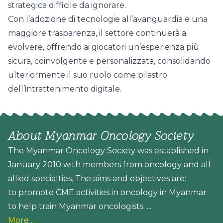
strategica difficile da ignorare.
Con l’adozione di tecnologie all’avanguardia e una
maggiore trasparenza, il settore continuerà a
evolvere, offrendo ai giocatori un’esperienza più
sicura, coinvolgente e personalizzata, consolidando
ulteriormente il suo ruolo come pilastro
dell’intrattenimento digitale.
About Myanmar Oncology Society
The Myanmar Oncology Society was established in
January 2010 with members from oncology and all
allied specialties. The aims and objectives are:
to promote CME activities in oncology in Myanmar
to help train Myanmar oncologists ....
More ..