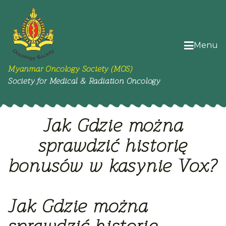
Menu
Myanmar Oncology Society (MOS)
Society for Medical & Radiation Oncology
Jak Gdzie można
sprawdzić historię
bonusów w kasynie Vox?
Jak Gdzie można