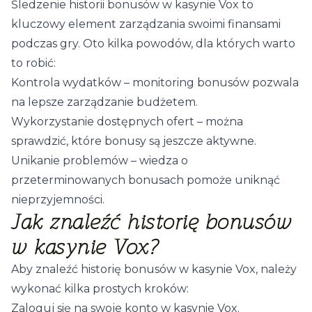
Śledzenie historii bonusów w kasynie Vox to
kluczowy element zarządzania swoimi finansami
podczas gry. Oto kilka powodów, dla których warto
to robić:
Kontrola wydatków – monitoring bonusów pozwala
na lepsze zarządzanie budżetem.
Wykorzystanie dostępnych ofert – można
sprawdzić, które bonusy są jeszcze aktywne.
Unikanie problemów – wiedza o
przeterminowanych bonusach pomoże uniknąć
nieprzyjemności.
Jak znaleźć historię bonusów
w kasynie Vox?
Aby znaleźć historię bonusów w kasynie Vox, należy
wykonać kilka prostych kroków:
Zaloguj się na swoje konto w kasynie Vox.