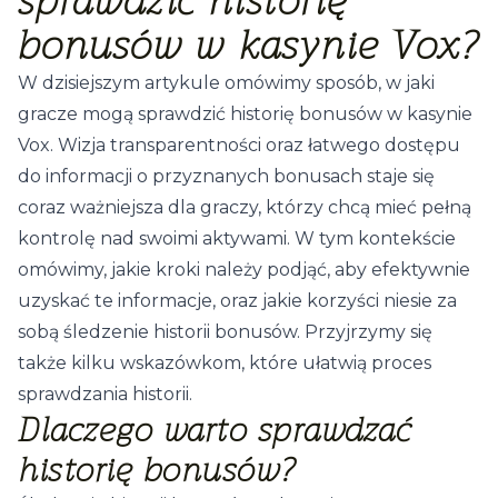
sprawdzić historię
bonusów w kasynie Vox?
W dzisiejszym artykule omówimy sposób, w jaki
gracze mogą sprawdzić historię bonusów w kasynie
Vox. Wizja transparentności oraz łatwego dostępu
do informacji o przyznanych bonusach staje się
coraz ważniejsza dla graczy, którzy chcą mieć pełną
kontrolę nad swoimi aktywami. W tym kontekście
omówimy, jakie kroki należy podjąć, aby efektywnie
uzyskać te informacje, oraz jakie korzyści niesie za
sobą śledzenie historii bonusów. Przyjrzymy się
także kilku wskazówkom, które ułatwią proces
sprawdzania historii.
Dlaczego warto sprawdzać
historię bonusów?