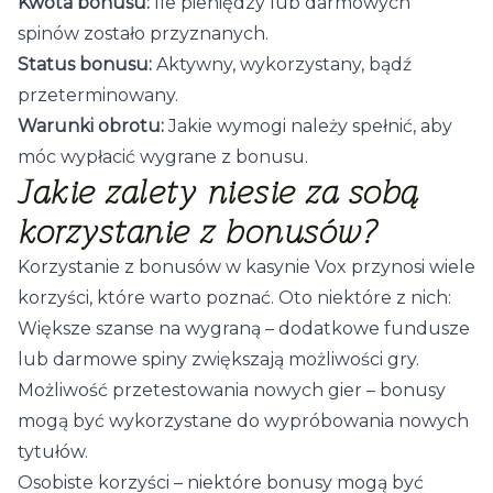
Kwota bonusu:
Ile pieniędzy lub darmowych
spinów zostało przyznanych.
Status bonusu:
Aktywny, wykorzystany, bądź
przeterminowany.
Warunki obrotu:
Jakie wymogi należy spełnić, aby
móc wypłacić wygrane z bonusu.
Jakie zalety niesie za sobą
korzystanie z bonusów?
Korzystanie z bonusów w kasynie Vox przynosi wiele
korzyści, które warto poznać. Oto niektóre z nich:
Większe szanse na wygraną – dodatkowe fundusze
lub darmowe spiny zwiększają możliwości gry.
Możliwość przetestowania nowych gier – bonusy
mogą być wykorzystane do wypróbowania nowych
tytułów.
Osobiste korzyści – niektóre bonusy mogą być