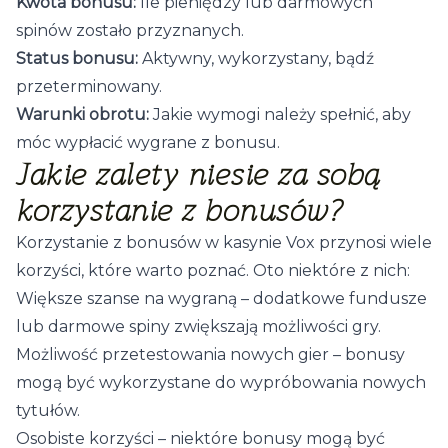
Kwota bonusu:
Ile pieniędzy lub darmowych
spinów zostało przyznanych.
Status bonusu:
Aktywny, wykorzystany, bądź
przeterminowany.
Warunki obrotu:
Jakie wymogi należy spełnić, aby
móc wypłacić wygrane z bonusu.
Jakie zalety niesie za sobą
korzystanie z bonusów?
Korzystanie z bonusów w kasynie Vox przynosi wiele
korzyści, które warto poznać. Oto niektóre z nich:
Większe szanse na wygraną – dodatkowe fundusze
lub darmowe spiny zwiększają możliwości gry.
Możliwość przetestowania nowych gier – bonusy
mogą być wykorzystane do wypróbowania nowych
tytułów.
Osobiste korzyści – niektóre bonusy mogą być