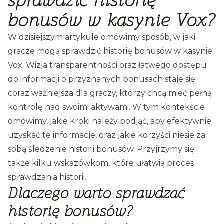
sprawdzić historię
bonusów w kasynie Vox?
W dzisiejszym artykule omówimy sposób, w jaki
gracze mogą sprawdzić historię bonusów w kasynie
Vox. Wizja transparentności oraz łatwego dostępu
do informacji o przyznanych bonusach staje się
coraz ważniejsza dla graczy, którzy chcą mieć pełną
kontrolę nad swoimi aktywami. W tym kontekście
omówimy, jakie kroki należy podjąć, aby efektywnie
uzyskać te informacje, oraz jakie korzyści niesie za
sobą śledzenie historii bonusów. Przyjrzymy się
także kilku wskazówkom, które ułatwią proces
sprawdzania historii.
Dlaczego warto sprawdzać
historię bonusów?