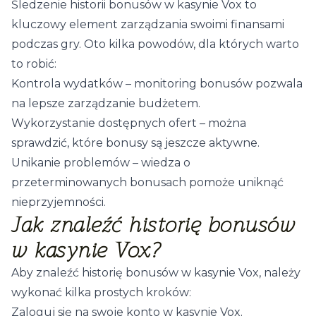
Śledzenie historii bonusów w kasynie Vox to
kluczowy element zarządzania swoimi finansami
podczas gry. Oto kilka powodów, dla których warto
to robić:
Kontrola wydatków – monitoring bonusów pozwala
na lepsze zarządzanie budżetem.
Wykorzystanie dostępnych ofert – można
sprawdzić, które bonusy są jeszcze aktywne.
Unikanie problemów – wiedza o
przeterminowanych bonusach pomoże uniknąć
nieprzyjemności.
Jak znaleźć historię bonusów
w kasynie Vox?
Aby znaleźć historię bonusów w kasynie Vox, należy
wykonać kilka prostych kroków:
Zaloguj się na swoje konto w kasynie Vox.