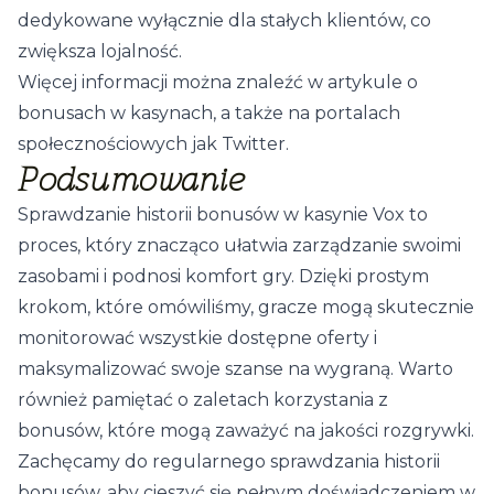
dedykowane wyłącznie dla stałych klientów, co
zwiększa lojalność.
Więcej informacji można znaleźć w artykule o
bonusach w kasynach
, a także na portalach
społecznościowych jak Twitter.
Podsumowanie
Sprawdzanie historii bonusów w kasynie Vox to
proces, który znacząco ułatwia zarządzanie swoimi
zasobami i podnosi komfort gry. Dzięki prostym
krokom, które omówiliśmy, gracze mogą skutecznie
monitorować wszystkie dostępne oferty i
maksymalizować swoje szanse na wygraną. Warto
również pamiętać o zaletach korzystania z
bonusów, które mogą zaważyć na jakości rozgrywki.
Zachęcamy do regularnego sprawdzania historii
bonusów, aby cieszyć się pełnym doświadczeniem w