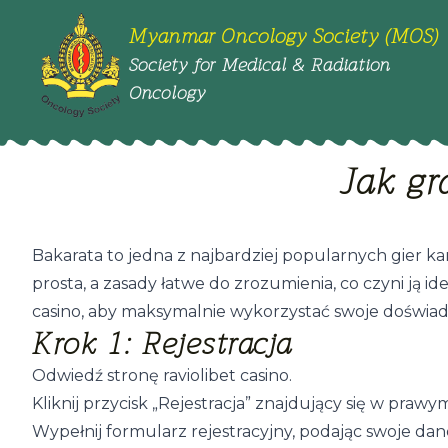
Myanmar Oncology Society (MOS)
Society for Medical & Radiation
Oncology
Jak gr
Bakarata to jedna z najbardziej popularnych gier ka
prosta, a zasady łatwe do zrozumienia, co czyni ją 
casino, aby maksymalnie wykorzystać swoje doświad
Krok 1: Rejestracja
Odwiedź stronę raviolibet casino.
Kliknij przycisk „Rejestracja” znajdujący się w praw
Wypełnij formularz rejestracyjny, podając swoje dane