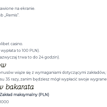
tawione na ekranie.
ub „Remis”.
ibet casino.
wypłata to 100 PLN).
azwyczaj trwa to do 24 godzin).
ów
onusów wiąże się z wymaganiami dotyczącymi zakładów, k
u 35 razy, zanim będziesz mógł wypłacić swoje wygrane
w bakarata
Zakład maksymalny (PLN)
1000