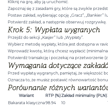
Kliknij na grę, aby ją uruchomić.
Zapoznaj się z zasadami gry, które są zwykle przeds
Postaw zakład, wybierając opcję „Gracz”, „Bankier” l
Potwierdź zakład, a następnie obserwuj rozgrywkę.
Krok 5: Wypłata wygranych
Przejdź do sekcji „Kasjer” lub „Wypłaty”.
Wybierz metodę wypłaty, która jest dostępna w raviol
Wprowadź kwotę, którą chcesz wypłacić (minimalna 
Potwierdź transakcję i poczekaj na przetworzenie (z
Wymagania dotyczące zakład
Przed wypłatą wygranych, pamiętaj, że większość b
Oznacza to, że musisz postawić równowartość bonus
Porównanie różnych wariantó
Wariant
RTP (%)
Zakład minimalny (PLN)
Bakarata klasyczna
98.94
10