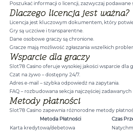
Poszukać informacji o licencji, zazwyczaj podawane 
Dlaczego licencja jest ważna?
Licencja jest kluczowym dokumentem, który potwierd
Gry są uczciwe i transparentne.
Dane osobowe graczy są chronione.
Gracze mają możliwość zgłaszania wszelkich probl
Wsparcie dla graczy
Slot78 Casino oferuje wysokiej jakości wsparcie dla
Czat na żywo – dostępny 24/7.
Adres e-mail – szybka odpowiedź na zapytania.
FAQ – rozbudowana sekcja najczęściej zadawanych 
Metody płatności
Slot78 Casino zapewnia różnorodne metody płatności
Metoda Płatności
Czas Prz
Karta kredytowa/debetowa
Natychm