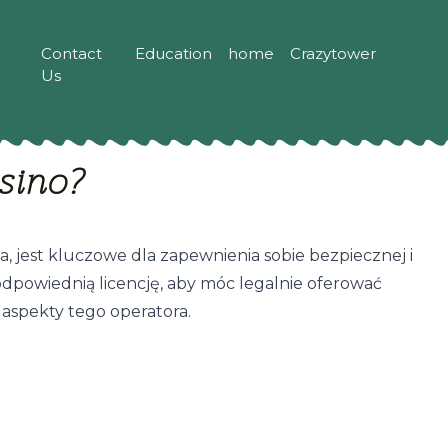
Contact
Education
home
Crazytower
Us
asino?
, jest kluczowe dla zapewnienia sobie bezpiecznej i
odpowiednią licencję, aby móc legalnie oferować
 aspekty tego operatora.