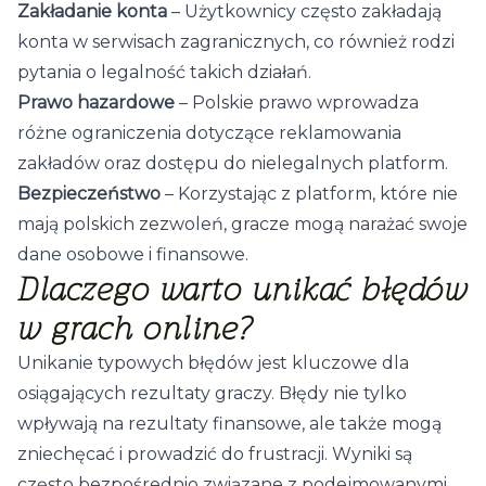
Zakładanie konta
– Użytkownicy często zakładają
konta w serwisach zagranicznych, co również rodzi
pytania o legalność takich działań.
Prawo hazardowe
– Polskie prawo wprowadza
różne ograniczenia dotyczące reklamowania
zakładów oraz dostępu do nielegalnych platform.
Bezpieczeństwo
– Korzystając z platform, które nie
mają polskich zezwoleń, gracze mogą narażać swoje
dane osobowe i finansowe.
Dlaczego warto unikać błędów
w grach online?
Unikanie typowych błędów jest kluczowe dla
osiągających rezultaty graczy. Błędy nie tylko
wpływają na rezultaty finansowe, ale także mogą
zniechęcać i prowadzić do frustracji. Wyniki są
często bezpośrednio związane z podejmowanymi