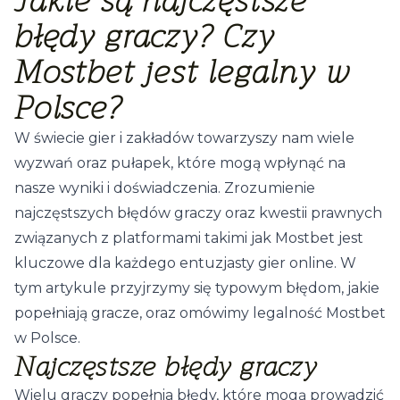
Jakie są najczęstsze
błędy graczy? Czy
Mostbet jest legalny w
Polsce?
W świecie gier i zakładów towarzyszy nam wiele
wyzwań oraz pułapek, które mogą wpłynąć na
nasze wyniki i doświadczenia. Zrozumienie
najczęstszych błędów graczy oraz kwestii prawnych
związanych z platformami takimi jak Mostbet jest
kluczowe dla każdego entuzjasty gier online. W
tym artykule przyjrzymy się typowym błędom, jakie
popełniają gracze, oraz omówimy legalność Mostbet
w Polsce.
Najczęstsze błędy graczy
Wielu graczy popełnia błędy, które mogą prowadzić