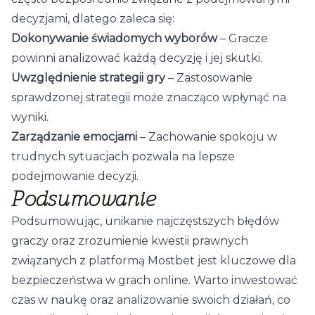
decyzjami, dlatego zaleca się:
Dokonywanie świadomych wyborów
– Gracze
powinni analizować każdą decyzję i jej skutki.
Uwzględnienie strategii gry
– Zastosowanie
sprawdzonej strategii może znacząco wpłynąć na
wyniki.
Zarządzanie emocjami
– Zachowanie spokoju w
trudnych sytuacjach pozwala na lepsze
podejmowanie decyzji.
Podsumowanie
Podsumowując, unikanie najczęstszych błędów
graczy oraz zrozumienie kwestii prawnych
związanych z platformą Mostbet jest kluczowe dla
bezpieczeństwa w grach online. Warto inwestować
czas w naukę oraz analizowanie swoich działań, co