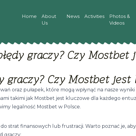
Home
About
News
Activities
Photos &
Us
Videos
błędy graczy? Czy Mostbet 
dy graczy? Czy Mostbet jest
zwań oraz pułapek, które mogą wpłynąć na nasze wyniki
ami takimi jak Mostbet jest kluczowe dla każdego entuzj
wimy legalność Mostbet w Polsce.
do strat finansowych lub frustracji. Warto poznać je, 
d graczy: