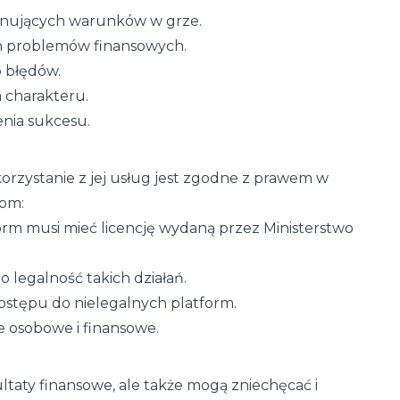
 panujących warunków w grze.
h problemów finansowych.
 błędów.
 charakteru.
enia sukcesu.
korzystanie z jej usług jest zgodne z prawem w
tom:
rm musi mieć licencję wydaną przez Ministerstwo
 legalność takich działań.
stępu do nielegalnych platform.
e osobowe i finansowe.
ltaty finansowe, ale także mogą zniechęcać i