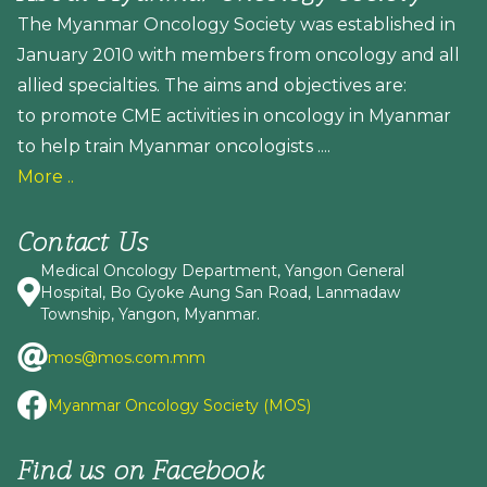
The Myanmar Oncology Society was established in
January 2010 with members from oncology and all
allied specialties. The aims and objectives are:
to promote CME activities in oncology in Myanmar
to help train Myanmar oncologists ....
More ..
Contact Us
Medical Oncology Department, Yangon General
Hospital, Bo Gyoke Aung San Road, Lanmadaw
Township, Yangon, Myanmar.
mos@mos.com.mm
Myanmar Oncology Society (MOS)
Find us on Facebook