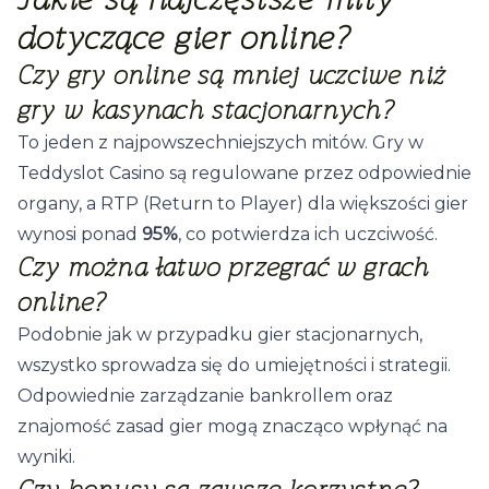
dotyczące gier online?
Czy gry online są mniej uczciwe niż
gry w kasynach stacjonarnych?
To jeden z najpowszechniejszych mitów. Gry w
Teddyslot Casino są regulowane przez odpowiednie
organy, a RTP (Return to Player) dla większości gier
wynosi ponad
95%
, co potwierdza ich uczciwość.
Czy można łatwo przegrać w grach
online?
Podobnie jak w przypadku gier stacjonarnych,
wszystko sprowadza się do umiejętności i strategii.
Odpowiednie zarządzanie bankrollem oraz
znajomość zasad gier mogą znacząco wpłynąć na
wyniki.