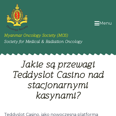
Menu
Myanmar Oncology Society (MOS)
Society for Medical & Radiation Oncology
Jakie są przewagi
Teddyslot Casino nad
stacjonarnymi
kasynami?
Teddyslot Casino, jako nowoczesna platforma