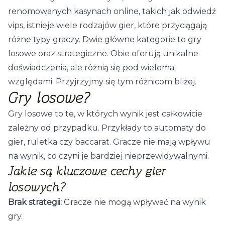
renomowanych kasynach online, takich jak
odwiedź
vips
, istnieje wiele rodzajów gier, które przyciągają
różne typy graczy. Dwie główne kategorie to gry
losowe oraz strategiczne. Obie oferują unikalne
doświadczenia, ale różnią się pod wieloma
względami. Przyjrzyjmy się tym różnicom bliżej.
Gry losowe?
Gry losowe to te, w których wynik jest całkowicie
zależny od przypadku. Przykłady to automaty do
gier, ruletka czy baccarat. Gracze nie mają wpływu
na wynik, co czyni je bardziej nieprzewidywalnymi.
Jakie są kluczowe cechy gier
losowych?
Brak strategii:
Gracze nie mogą wpływać na wynik
gry.