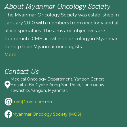
About Myanmar Oncology Society
The Myanmar Oncology Society was established in
January 2010 with members from oncology and all
allied specialties. The aims and objectives are:
to promote CME activities in oncology in Myanmar
to help train Myanmar oncologists ....
More ..
Contact Us
Medical Oncology Department, Yangon General
Hospital, Bo Gyoke Aung San Road, Lanmadaw
Township, Yangon, Myanmar.
mos@mos.com.mm
Myanmar Oncology Society (MOS)