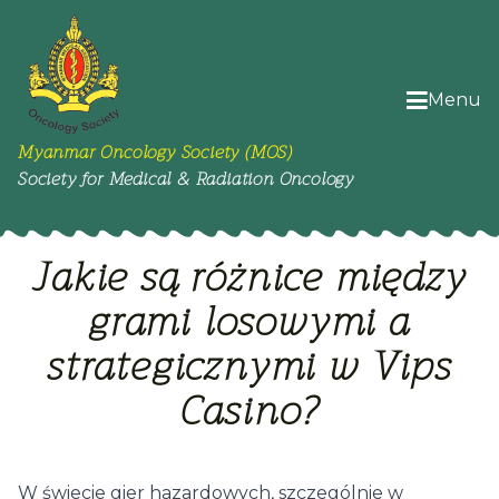
Menu
Myanmar Oncology Society (MOS)
Society for Medical & Radiation Oncology
Jakie są różnice między
grami losowymi a
strategicznymi w Vips
Casino?
W świecie gier hazardowych, szczególnie w