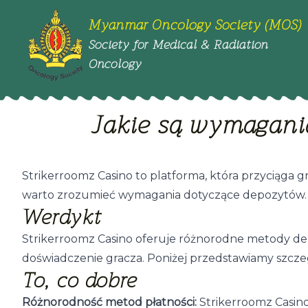
Myanmar Oncology Society (MOS)
Society for Medical & Radiation
Oncology
Jakie są wymagani
Strikerroomz Casino to platforma, która przyciąga g
warto zrozumieć wymagania dotyczące depozytów. W 
Werdykt
Strikerroomz Casino oferuje różnorodne metody dep
doświadczenie gracza. Poniżej przedstawiamy szcze
To, co dobre
Różnorodność metod płatności:
Strikerroomz Casino