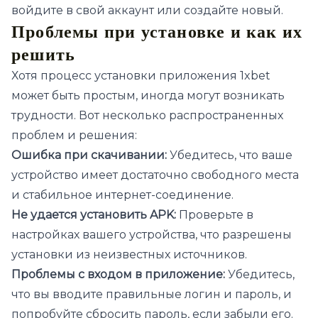
войдите в свой аккаунт или создайте новый.
Проблемы при установке и как их
решить
Хотя процесс установки приложения 1xbet
может быть простым, иногда могут возникать
трудности. Вот несколько распространенных
проблем и решения:
Ошибка при скачивании:
Убедитесь, что ваше
устройство имеет достаточно свободного места
и стабильное интернет-соединение.
Не удается установить APK:
Проверьте в
настройках вашего устройства, что разрешены
установки из неизвестных источников.
Проблемы с входом в приложение:
Убедитесь,
что вы вводите правильные логин и пароль, и
попробуйте сбросить пароль, если забыли его.