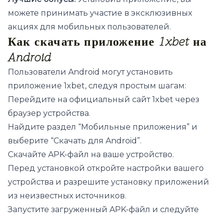
можете принимать участие в эксклюзивных
акциях для мобильных пользователей.
Как скачать приложение 1xbet на
Android
Пользователи Android могут установить
приложение 1xbet, следуя простым шагам:
Перейдите на официальный сайт 1xbet через
браузер устройства.
Найдите раздел “Мобильные приложения” и
выберите “Скачать для Android”.
Скачайте APK-файл на ваше устройство.
Перед установкой откройте настройки вашего
устройства и разрешите установку приложений
из неизвестных источников.
Запустите загруженный APK-файл и следуйте