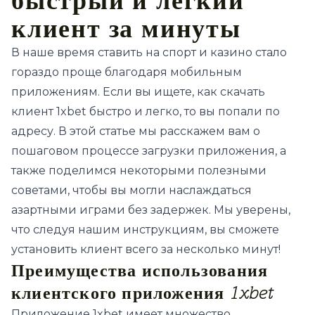
быстрый и легкий
клиент за минуты
В наше время ставить на спорт и казино стало
гораздо проще благодаря мобильным
приложениям. Если вы ищете, как скачать
клиент 1xbet быстро и легко, то вы попали по
адресу. В этой статье мы расскажем вам о
пошаговом процессе загрузки приложения, а
также поделимся некоторыми полезными
советами, чтобы вы могли наслаждаться
азартными играми без задержек. Мы уверены,
что следуя нашим инструкциям, вы сможете
установить клиент всего за несколько минут!
Преимущества использования
клиентского приложения 1xbet
Приложение 1xbet имеет множество