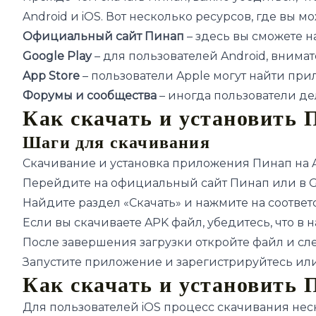
Android и iOS. Вот несколько ресурсов, где вы 
Официальный сайт Пинап
– здесь вы сможете 
Google Play
– для пользователей Android, внима
App Store
– пользователи Apple могут найти пр
Форумы и сообщества
– иногда пользователи д
Как скачать и установить 
Шаги для скачивания
Скачивание и установка приложения Пинап на A
Перейдите на официальный сайт Пинап или в Go
Найдите раздел «Скачать» и нажмите на соотве
Если вы скачиваете APK файл, убедитесь, что в
После завершения загрузки откройте файл и сл
Запустите приложение и зарегистрируйтесь или
Как скачать и установить 
Для пользователей iOS процесс скачивания нес