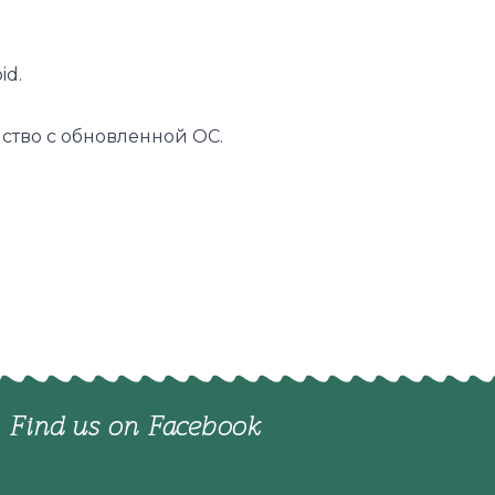
id.
ство с обновленной ОС.
Find us on Facebook