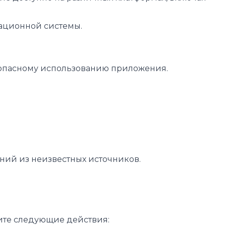
рационной системы.
езопасному использованию приложения.
ений из неизвестных источников.
ните следующие действия: