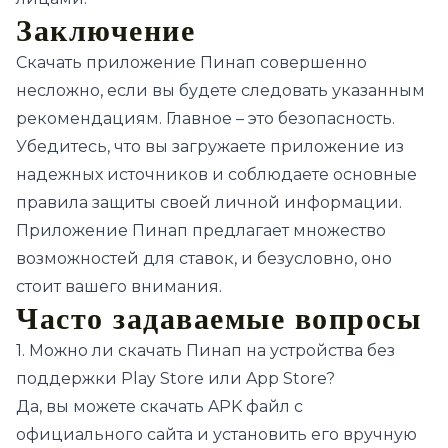
Заключение
Скачать приложение Пинап совершенно
несложно, если вы будете следовать указанным
рекомендациям. Главное – это безопасность.
Убедитесь, что вы загружаете приложение из
надежных источников и соблюдаете основные
правила защиты своей личной информации.
Приложение Пинап предлагает множество
возможностей для ставок, и безусловно, оно
стоит вашего внимания.
Часто задаваемые вопросы
1. Можно ли скачать Пинап на устройства без
поддержки Play Store или App Store?
Да, вы можете скачать APK файл с
официального сайта и установить его вручную