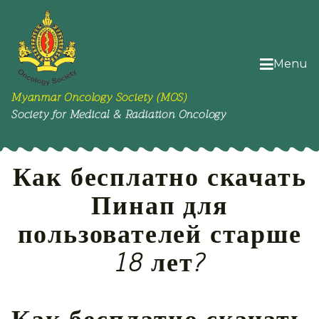
Menu
Myanmar Oncology Society (MOS)
Society for Medical & Radiation Oncology
Как бесплатно скачать
Пинап для
пользователей старше
18 лет?