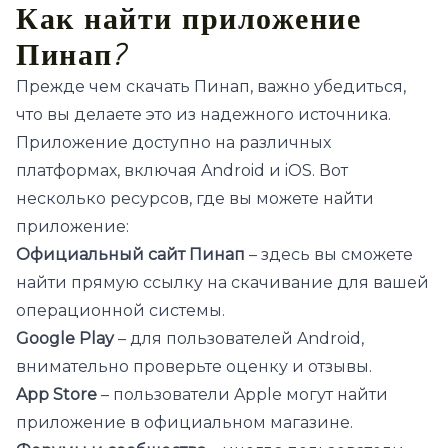
Как найти приложение
Пинап?
Прежде чем скачать Пинап, важно убедиться,
что вы делаете это из надежного источника.
Приложение доступно на различных
платформах, включая Android и iOS. Вот
несколько ресурсов, где вы можете найти
приложение:
Официальный сайт Пинап
– здесь вы сможете
найти прямую ссылку на скачивание для вашей
операционной системы.
Google Play
– для пользователей Android,
внимательно проверьте оценку и отзывы.
App Store
– пользователи Apple могут найти
приложение в официальном магазине.