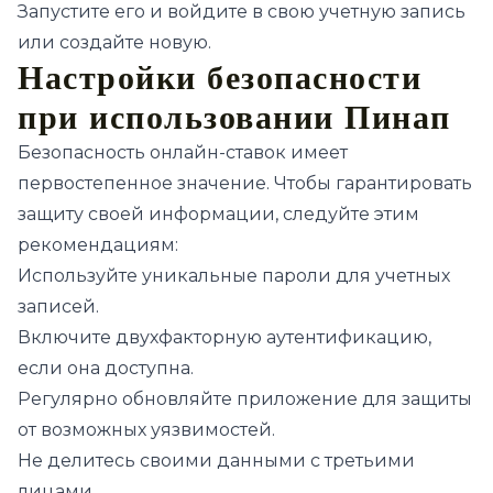
Запустите его и войдите в свою учетную запись
или создайте новую.
Настройки безопасности
при использовании Пинап
Безопасность онлайн-ставок имеет
первостепенное значение. Чтобы гарантировать
защиту своей информации, следуйте этим
рекомендациям:
Используйте уникальные пароли для учетных
записей.
Включите двухфакторную аутентификацию,
если она доступна.
Регулярно обновляйте приложение для защиты
от возможных уязвимостей.
Не делитесь своими данными с третьими
лицами.