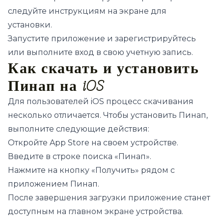
следуйте инструкциям на экране для
установки.
Запустите приложение и зарегистрируйтесь
или выполните вход в свою учетную запись.
Как скачать и установить
Пинап на iOS
Для пользователей iOS процесс скачивания
несколько отличается. Чтобы установить Пинап,
выполните следующие действия:
Откройте App Store на своем устройстве.
Введите в строке поиска «Пинап».
Нажмите на кнопку «Получить» рядом с
приложением Пинап.
После завершения загрузки приложение станет
доступным на главном экране устройства.