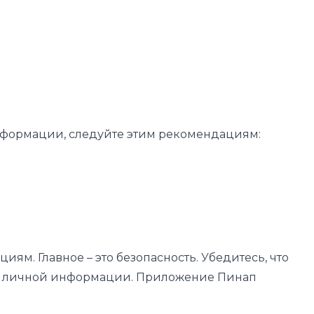
информации, следуйте этим рекомендациям:
м. Главное – это безопасность. Убедитесь, что
ей личной информации. Приложение Пинап