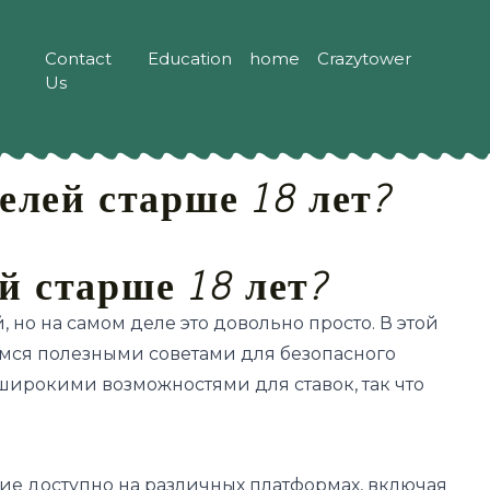
Contact
Education
home
Crazytower
Us
елей старше 18 лет?
й старше 18 лет?
но на самом деле это довольно просто. В этой
лимся полезными советами для безопасного
ирокими возможностями для ставок, так что
ние доступно на различных платформах, включая