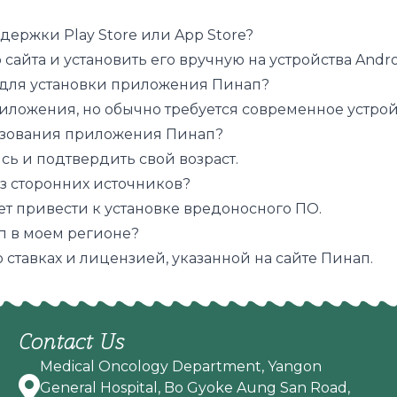
ддержки Play Store или App Store?
сайта и установить его вручную на устройства Andro
 для установки приложения Пинап?
ложения, но обычно требуется современное устрой
льзования приложения Пинап?
сь и подтвердить свой возраст.
з сторонних источников?
т привести к установке вредоносного ПО.
п в моем регионе?
ставках и лицензией, указанной на сайте Пинап.
Contact Us
Medical Oncology Department, Yangon
General Hospital, Bo Gyoke Aung San Road,