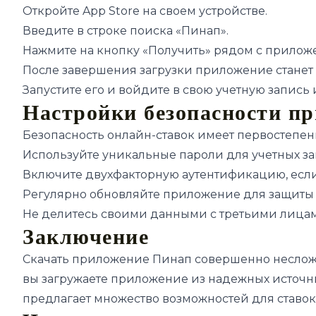
Откройте App Store на своем устройстве.
Введите в строке поиска «Пинап».
Нажмите на кнопку «Получить» рядом с прилож
После завершения загрузки приложение станет 
Запустите его и войдите в свою учетную запись 
Настройки безопасности п
Безопасность онлайн-ставок имеет первостепен
Используйте уникальные пароли для учетных за
Включите двухфакторную аутентификацию, если
Регулярно обновляйте приложение для защиты 
Не делитесь своими данными с третьими лица
Заключение
Скачать приложение Пинап совершенно несложно
вы загружаете приложение из надежных источ
предлагает множество возможностей для ставок,