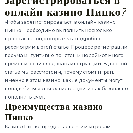
зарегистрироваться в
онлайн казино Пинко?
Чтобы зарегистрироваться в онлайн казино
Пинко, необходимо выполнить несколько
простых шагов, которые мы подробно
рассмотрим в этой статье. Процесс регистрации
весьма интуитивно понятен и не займет много
времени, если следовать инструкции. В данной
статье мы рассмотрим, почему стоит играть
именно в этом казино, какие документы могут
понадобиться для регистрации и как безопасно
пополнить счет.
Преимущества казино
Пинко
Казино Пинко предлагает своим игрокам