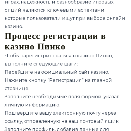
играх
, надежность и разнообразие игровых
опций являются ключевыми аспектами,
которые пользователи ищут при выборе онлайн
казино.
Процесс регистрации в
казино Пинко
Чтобы зарегистрироваться в казино Пинко,
выполните следующие шаги:
Перейдите на официальный сайт казино.
Нажмите кнопку “Регистрация” на главной
странице.
Заполните необходимые поля формой, указав
личную информацию.
Подтвердите вашу электронную почту через
ссылку, отправленную на ваш почтовый ящик.
Заполните профиль, добавив данные для