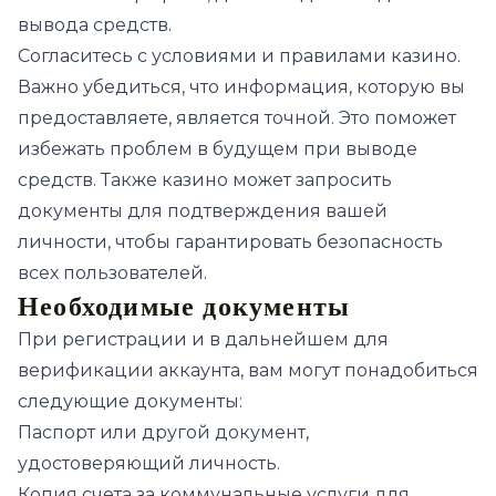
вывода средств.
Согласитесь с условиями и правилами казино.
Важно убедиться, что информация, которую вы
предоставляете, является точной. Это поможет
избежать проблем в будущем при выводе
средств. Также казино может запросить
документы для подтверждения вашей
личности, чтобы гарантировать безопасность
всех пользователей.
Необходимые документы
При регистрации и в дальнейшем для
верификации аккаунта, вам могут понадобиться
следующие документы:
Паспорт или другой документ,
удостоверяющий личность.
Копия счета за коммунальные услуги для