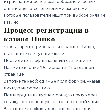
играх
, надежность и разнообразие игровых
опций являются ключевыми аспектами,
которые пользователи ищут при выборе онлайн
казино.
Процесс регистрации в
казино Пинко
Чтобы зарегистрироваться в казино Пинко,
выполните следующие шаги:
Перейдите на официальный сайт казино.
Нажмите кнопку “Регистрация” на главной
странице.
Заполните необходимые поля формой, указав
личную информацию.
Подтвердите вашу электронную почту через
ссылку, отправленную на ваш почтовый ящик.
Заполните профиль, добавив данные для