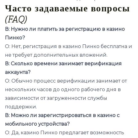
Часто задаваемые вопросы
(FAQ)
В: Нужно ли платить за регистрацию в казино
Пинко?
О: Нет, регистрация в казино Пинко бесплатна и
не требует дополнительных вложений.
В: Сколько времени занимает верификация
аккаунта?
О: Обычно процесс верификации занимает от
нескольких часов до одного рабочего дня в
зависимости от загруженности службы
поддержки.
В: Можно ли зарегистрироваться в казино с
мобильного устройства?
О: Да, казино Пинко предлагает возможность