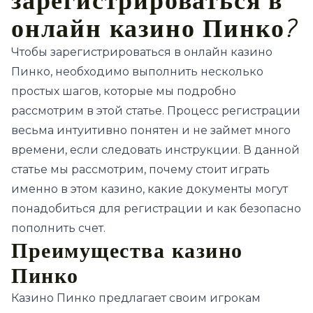
зарегистрироваться в
онлайн казино Пинко?
Чтобы зарегистрироваться в онлайн казино
Пинко, необходимо выполнить несколько
простых шагов, которые мы подробно
рассмотрим в этой статье. Процесс регистрации
весьма интуитивно понятен и не займет много
времени, если следовать инструкции. В данной
статье мы рассмотрим, почему стоит играть
именно в этом казино, какие документы могут
понадобиться для регистрации и как безопасно
пополнить счет.
Преимущества казино
Пинко
Казино Пинко предлагает своим игрокам