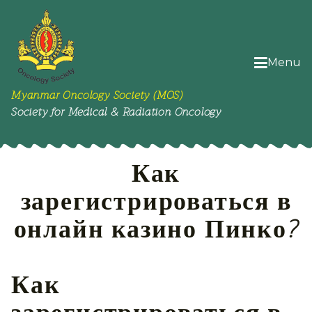
Menu
Myanmar Oncology Society (MOS)
Society for Medical & Radiation Oncology
Как
зарегистрироваться в
онлайн казино Пинко?
Как