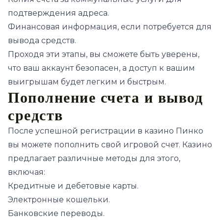
подтверждения адреса.
Финансовая информация, если потребуется для
вывода средств.
Проходя эти этапы, вы сможете быть уверены,
что ваш аккаунт безопасен, а доступ к вашим
выигрышам будет легким и быстрым.
Пополнение счета и вывод
средств
После успешной регистрации в казино Пинко
вы можете пополнить свой игровой счет. Казино
предлагает различные методы для этого,
включая:
Кредитные и дебетовые карты.
Электронные кошельки.
Банковские переводы.