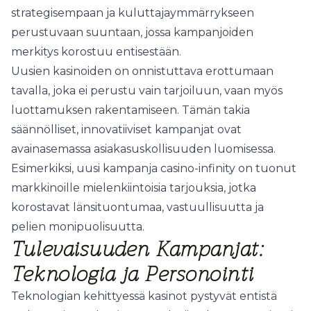
strategisempaan ja kuluttajaymmärrykseen
perustuvaan suuntaan, jossa kampanjoiden
merkitys korostuu entisestään.
Uusien kasinoiden on onnistuttava erottumaan
tavalla, joka ei perustu vain tarjoiluun, vaan myös
luottamuksen rakentamiseen. Tämän takia
säännölliset, innovatiiviset kampanjat ovat
avainasemassa asiakasuskollisuuden luomisessa.
Esimerkiksi,
uusi kampanja
casino-infinity on tuonut
markkinoille mielenkiintoisia tarjouksia, jotka
korostavat länsituontumaa, vastuullisuutta ja
pelien monipuolisuutta.
Tulevaisuuden Kampanjat:
Teknologia ja Personointi
Teknologian kehittyessä kasinot pystyvät entistä