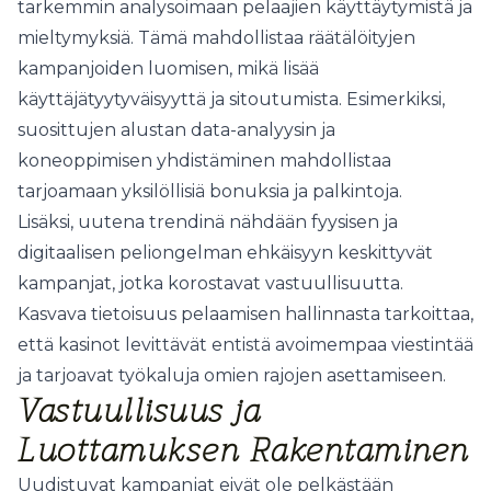
tarkemmin analysoimaan pelaajien käyttäytymistä ja
mieltymyksiä. Tämä mahdollistaa räätälöityjen
kampanjoiden luomisen, mikä lisää
käyttäjätyytyväisyyttä ja sitoutumista. Esimerkiksi,
suosittujen alustan data-analyysin ja
koneoppimisen yhdistäminen mahdollistaa
tarjoamaan yksilöllisiä bonuksia ja palkintoja.
Lisäksi, uutena trendinä nähdään fyysisen ja
digitaalisen peliongelman ehkäisyyn keskittyvät
kampanjat, jotka korostavat vastuullisuutta.
Kasvava tietoisuus pelaamisen hallinnasta tarkoittaa,
että kasinot levittävät entistä avoimempaa viestintää
ja tarjoavat työkaluja omien rajojen asettamiseen.
Vastuullisuus ja
Luottamuksen Rakentaminen
Uudistuvat kampanjat eivät ole pelkästään