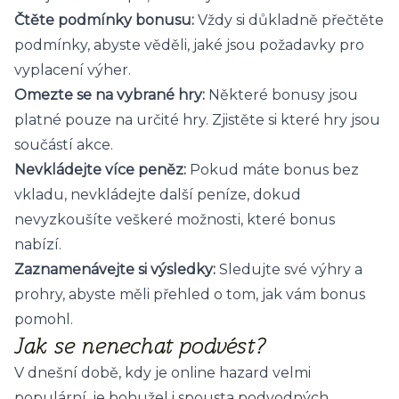
Čtěte podmínky bonusu:
Vždy si důkladně přečtěte
podmínky, abyste věděli, jaké jsou požadavky pro
vyplacení výher.
Omezte se na vybrané hry:
Některé bonusy jsou
platné pouze na určité hry. Zjistěte si které hry jsou
součástí akce.
Nevkládejte více peněz:
Pokud máte bonus bez
vkladu, nevkládejte další peníze, dokud
nevyzkoušíte veškeré možnosti, které bonus
nabízí.
Zaznamenávejte si výsledky:
Sledujte své výhry a
prohry, abyste měli přehled o tom, jak vám bonus
pomohl.
Jak se nenechat podvést?
V dnešní době, kdy je online hazard velmi
populární, je bohužel i spousta podvodných