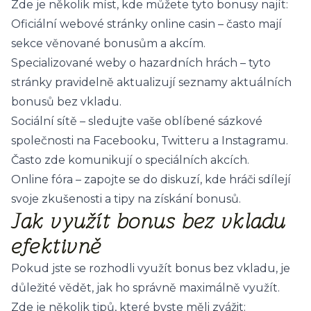
Zde je několik míst, kde můžete tyto bonusy najít:
Oficiální webové stránky online casin – často mají
sekce věnované bonusům a akcím.
Specializované weby o hazardních hrách – tyto
stránky pravidelně aktualizují seznamy aktuálních
bonusů bez vkladu.
Sociální sítě – sledujte vaše oblíbené sázkové
společnosti na Facebooku, Twitteru a Instagramu.
Často zde komunikují o speciálních akcích.
Online fóra – zapojte se do diskuzí, kde hráči sdílejí
svoje zkušenosti a tipy na získání bonusů.
Jak využít bonus bez vkladu
efektivně
Pokud jste se rozhodli využít bonus bez vkladu, je
důležité vědět, jak ho správně maximálně využít.
Zde je několik tipů, které byste měli zvážit: