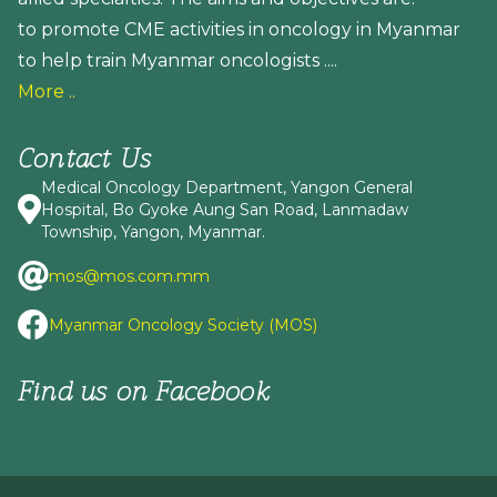
to promote CME activities in oncology in Myanmar
to help train Myanmar oncologists ....
More ..
Contact Us
Medical Oncology Department, Yangon General
Hospital, Bo Gyoke Aung San Road, Lanmadaw
Township, Yangon, Myanmar.
mos@mos.com.mm
Myanmar Oncology Society (MOS)
Find us on Facebook