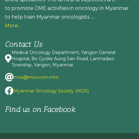
to promote CME activities in oncology in Myanmar
to help train Myanmar oncologists ....
More ..
Contact Us
Medical Oncology Department, Yangon General
Hospital, Bo Gyoke Aung San Road, Lanmadaw
Township, Yangon, Myanmar.
mos@mos.com.mm
Myanmar Oncology Society (MOS)
Find us on Facebook