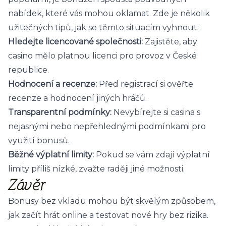
nabídek, které vás mohou oklamat. Zde je několik
užitečných tipů, jak se těmto situacím vyhnout:
Hledejte licencované společnosti:
Zajistěte, aby
casino mělo platnou licenci pro provoz v České
republice.
Hodnocení a recenze:
Před registrací si ověřte
recenze a hodnocení jiných hráčů.
Transparentní podmínky:
Nevybírejte si casina s
nejasnými nebo nepřehlednými podmínkami pro
využití bonusů.
Běžné výplatní limity:
Pokud se vám zdají výplatní
limity příliš nízké, zvažte raději jiné možnosti.
Závěr
Bonusy bez vkladu mohou být skvělým způsobem,
jak začít hrát online a testovat nové hry bez rizika.