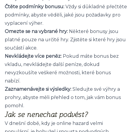
Čtěte podmínky bonusu:
Vždy si důkladně přečtěte
podmínky, abyste věděli, jaké jsou požadavky pro
vyplacení výher.
Omezte se na vybrané hry:
Některé bonusy jsou
platné pouze na určité hry. Zjistěte si které hry jsou
součástí akce.
Nevkládejte více peněz:
Pokud máte bonus bez
vkladu, nevkládejte další peníze, dokud
nevyzkoušíte veškeré možnosti, které bonus
nabízí.
Zaznamenávejte si výsledky:
Sledujte své výhry a
prohry, abyste měli přehled o tom, jak vám bonus
pomohl.
Jak se nenechat podvést?
V dnešní době, kdy je online hazard velmi
populární, je bohužel i spousta podvodných