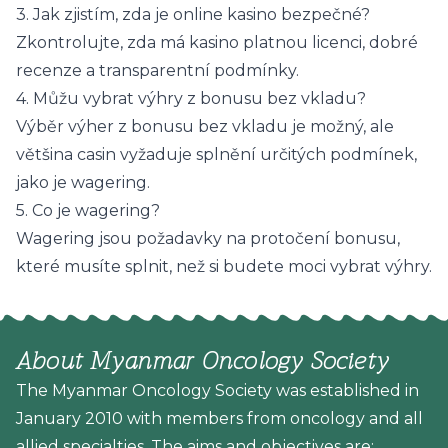
3. Jak zjistím, zda je online kasino bezpečné?
Zkontrolujte, zda má kasino platnou licenci, dobré
recenze a transparentní podmínky.
4. Můžu vybrat výhry z bonusu bez vkladu?
Výběr výher z bonusu bez vkladu je možný, ale
většina casin vyžaduje splnění určitých podmínek,
jako je wagering.
5. Co je wagering?
Wagering jsou požadavky na protočení bonusu,
které musíte splnit, než si budete moci vybrat výhry.
About Myanmar Oncology Society
The Myanmar Oncology Society was established in
January 2010 with members from oncology and all
allied specialties. The aims and objectives are: