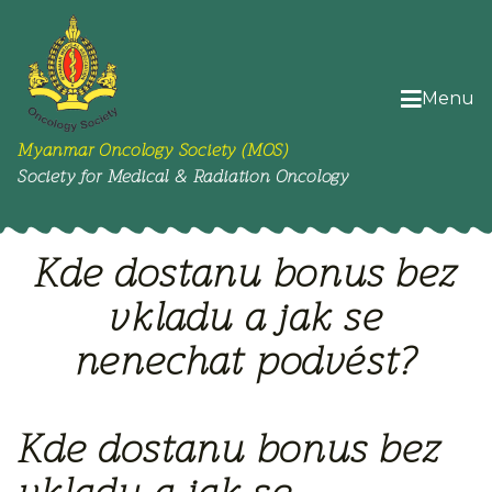
Menu
Myanmar Oncology Society (MOS)
Society for Medical & Radiation Oncology
Kde dostanu bonus bez
vkladu a jak se
nenechat podvést?
Kde dostanu bonus bez