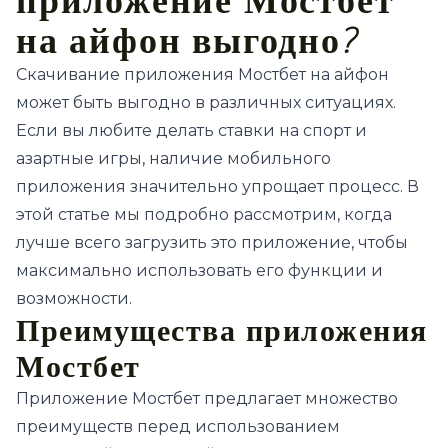
приложение Мостбет
на айфон выгодно?
Скачивание приложения Мостбет на айфон
может быть выгодно в различных ситуациях.
Если вы любите делать ставки на спорт и
азартные игры, наличие мобильного
приложения значительно упрощает процесс. В
этой статье мы подробно рассмотрим, когда
лучше всего загрузить это приложение, чтобы
максимально использовать его функции и
возможности.
Преимущества приложения
Мостбет
Приложение Мостбет предлагает множество
преимуществ перед использованием