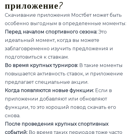
приложение?
Скачивание приложения Мостбет может быть
особенно выгодным в определенные моменты:
Перед началом спортивного сезона:
Это
идеальный момент, когда вы можете
заблаговременно изучить предложения и
подготовиться к ставкам.
Во время крупных турниров:
В такие моменты
повышается активность ставок, и приложение
предлагает специальные акции.
Когда появляются новые функции:
Если в
приложении добавляют или обновляют
функции, то это хороший повод скачать его
снова.
После проведения крупных спортивных
событий:
Во время таких периодов тоже часто