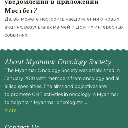
уведомления в приложении
Мостбет?
Да, вы можете настроить уведомления о новых
акциях, результатах матчей и других интересных
событиях.
About Myanmar Oncology Society
The Myanmar Oncology Society was established in
January 2010 with members from oncology and all
allied specialties. The aims and objectives are:
to promote CME activities in oncology in Myanmar
to help train Myanmar oncologists ....
More ..
Contact Us