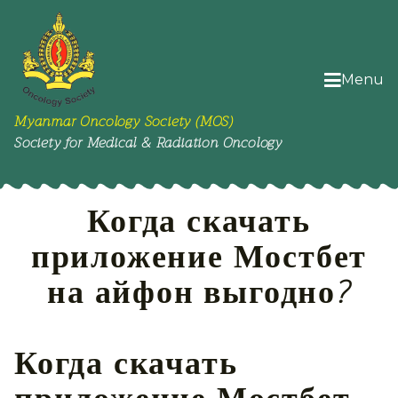
Menu
Myanmar Oncology Society (MOS)
Society for Medical & Radiation Oncology
Когда скачать
приложение Мостбет
на айфон выгодно?
Когда скачать