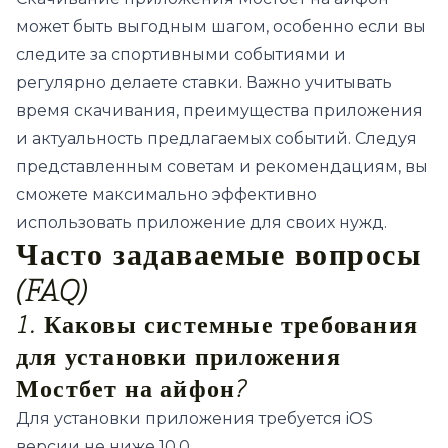
может быть выгодным шагом, особенно если вы
следите за спортивными событиями и
регулярно делаете ставки. Важно учитывать
время скачивания, преимущества приложения
и актуальность предлагаемых событий. Следуя
представленным советам и рекомендациям, вы
сможете максимально эффективно
использовать приложение для своих нужд.
Часто задаваемые вопросы
(FAQ)
1. Каковы системные требования
для установки приложения
Мостбет на айфон?
Для установки приложения требуется iOS
версии не ниже 10.0.