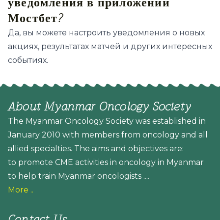
уведомления в приложении
Мостбет?
Да, вы можете настроить уведомления о новых
акциях, результатах матчей и других интересных
событиях.
About Myanmar Oncology Society
The Myanmar Oncology Society was established in
January 2010 with members from oncology and all
allied specialties. The aims and objectives are:
to promote CME activities in oncology in Myanmar
to help train Myanmar oncologists ....
More ..
Contact Us