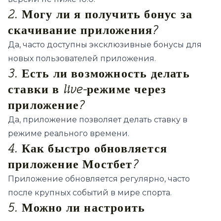
2. Могу ли я получить бонус за
скачивание приложения?
Да, часто доступны эксклюзивные бонусы для
новых пользователей приложения.
3. Есть ли возможность делать
ставки в live-режиме через
приложение?
Да, приложение позволяет делать ставку в
режиме реального времени.
4. Как быстро обновляется
приложение Мостбет?
Приложение обновляется регулярно, часто
после крупных событий в мире спорта.
5. Можно ли настроить