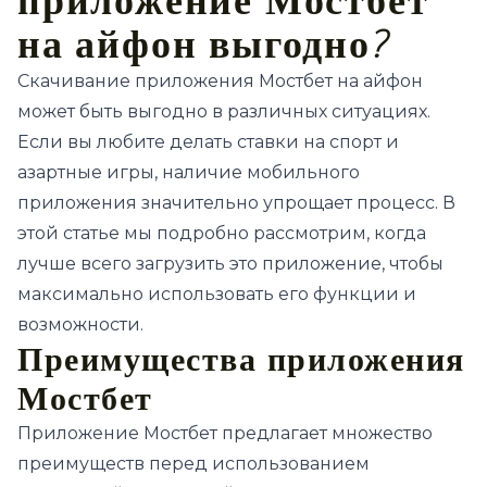
приложение Мостбет
на айфон выгодно?
Скачивание приложения Мостбет на айфон
может быть выгодно в различных ситуациях.
Если вы любите делать ставки на спорт и
азартные игры, наличие мобильного
приложения значительно упрощает процесс. В
этой статье мы подробно рассмотрим, когда
лучше всего загрузить это приложение, чтобы
максимально использовать его функции и
возможности.
Преимущества приложения
Мостбет
Приложение Мостбет предлагает множество
преимуществ перед использованием