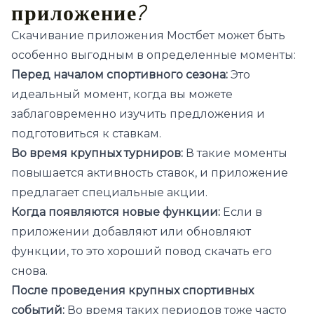
приложение?
Скачивание приложения Мостбет может быть
особенно выгодным в определенные моменты:
Перед началом спортивного сезона:
Это
идеальный момент, когда вы можете
заблаговременно изучить предложения и
подготовиться к ставкам.
Во время крупных турниров:
В такие моменты
повышается активность ставок, и приложение
предлагает специальные акции.
Когда появляются новые функции:
Если в
приложении добавляют или обновляют
функции, то это хороший повод скачать его
снова.
После проведения крупных спортивных
событий:
Во время таких периодов тоже часто