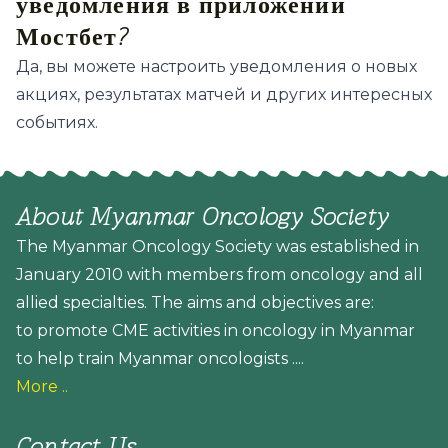
уведомления в приложении
Мостбет?
Да, вы можете настроить уведомления о новых
акциях, результатах матчей и других интересных
событиях.
About Myanmar Oncology Society
The Myanmar Oncology Society was established in
January 2010 with members from oncology and all
allied specialties. The aims and objectives are:
to promote CME activities in oncology in Myanmar
to help train Myanmar oncologists ....
More ..
Contact Us