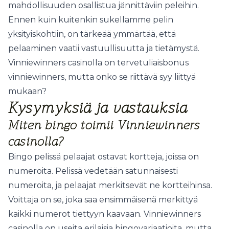
mahdollisuuden osallistua jännittäviin peleihin.
Ennen kuin kuitenkin sukellamme pelin
yksityiskohtiin, on tärkeää ymmärtää, että
pelaaminen vaatii vastuullisuutta ja tietämystä.
Vinniewinners casinolla on
tervetuliaisbonus
vinniewinners
, mutta onko se riittävä syy liittyä
mukaan?
Kysymyksiä ja vastauksia
Miten bingo toimii Vinniewinners
casinolla?
Bingo pelissä pelaajat ostavat kortteja, joissa on
numeroita. Pelissä vedetään satunnaisesti
numeroita, ja pelaajat merkitsevät ne kortteihinsa.
Voittaja on se, joka saa ensimmäisenä merkittyä
kaikki numerot tiettyyn kaavaan. Vinniewinners
casinolla on useita erilaisia bingovariaatioita, mutta