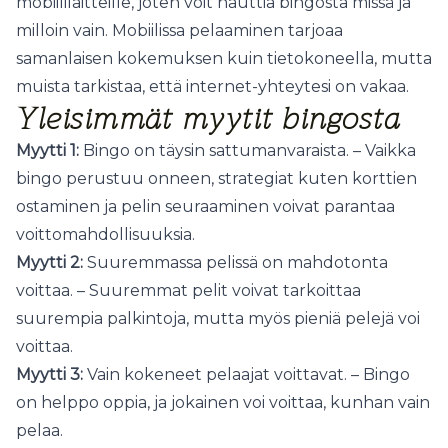
mobiililaitteille, joten voit nauttia bingosta missä ja
milloin vain. Mobiilissa pelaaminen tarjoaa
samanlaisen kokemuksen kuin tietokoneella, mutta
muista tarkistaa, että internet-yhteytesi on vakaa.
Yleisimmät myytit bingosta
Myytti 1:
Bingo on täysin sattumanvaraista. – Vaikka
bingo perustuu onneen, strategiat kuten korttien
ostaminen ja pelin seuraaminen voivat parantaa
voittomahdollisuuksia.
Myytti 2:
Suuremmassa pelissä on mahdotonta
voittaa. – Suuremmat pelit voivat tarkoittaa
suurempia palkintoja, mutta myös pieniä pelejä voi
voittaa.
Myytti 3:
Vain kokeneet pelaajat voittavat. – Bingo
on helppo oppia, ja jokainen voi voittaa, kunhan vain
pelaa.