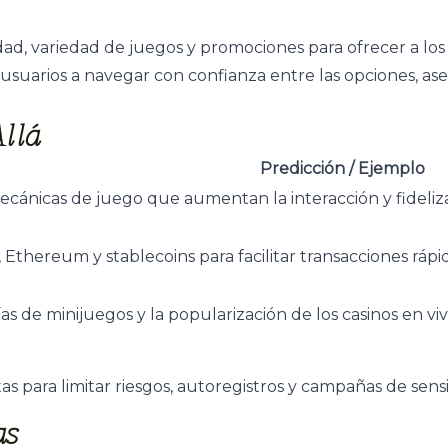
uridad, variedad de juegos y promociones para ofrecer a los
 usuarios a navegar con confianza entre las opciones, a
llá
Predicción / Ejemplo
ánicas de juego que aumentan la interacción y fideliza
, Ethereum y stablecoins para facilitar transacciones ráp
s de minijuegos y la popularización de los casinos en viv
s para limitar riesgos, autoregistros y campañas de sensi
as