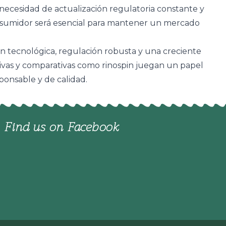
 necesidad de actualización regulatoria constante y
onsumidor será esencial para mantener un mercado
n tecnológica, regulación robusta y una creciente
tivas y comparativas como rinospin juegan un papel
onsable y de calidad.
Find us on Facebook