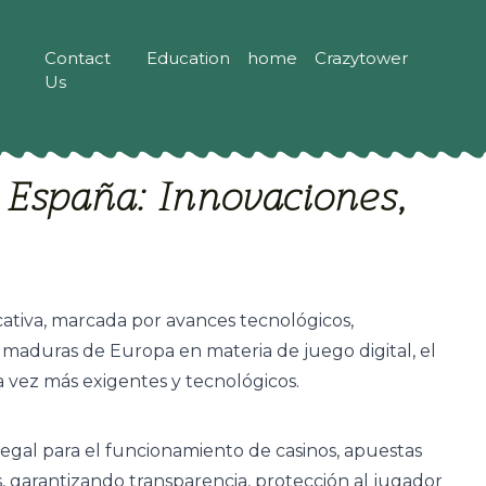
Contact
Education
home
Crazytower
Us
 España: Innovaciones,
cativa, marcada por avances tecnológicos,
 maduras de Europa en materia de juego digital, el
vez más exigentes y tecnológicos.
egal para el funcionamiento de casinos, apuestas
, garantizando transparencia, protección al jugador