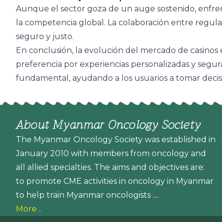
Aunque el sector goza de un auge sostenido, enfrent
la competencia global. La colaboración entre regul
seguro y justo.
En conclusión, la evolución del mercado de casinos 
preferencia por experiencias personalizadas y segu
fundamental, ayudando a los usuarios a tomar decis
About Myanmar Oncology Society
The Myanmar Oncology Society was established in
January 2010 with members from oncology and
all allied specialties. The aims and objectives are:
to promote CME activities in oncology in Myanmar
to help train Myanmar oncologists ....
More ..