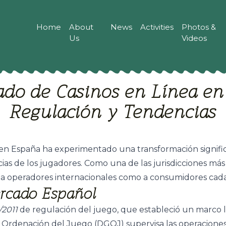
Home
About
News
Activities
Photos &
Us
Videos
ado de Casinos en Línea en
Regulación y Tendencias
ea en España ha experimentado una transformación signifi
ias de los jugadores. Como una de las jurisdicciones más
a operadores internacionales como a consumidores cada 
rcado Español
/2011
de regulación del juego, que estableció un marco l
e Ordenación del Juego (DGOJ) supervisa las operaciones