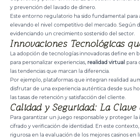
y prevención del lavado de dinero.
Este entorno regulatorio ha sido fundamental para 
elevando el nivel competitivo del mercado. Según da
evidenciando un crecimiento sostenido del sector.
Innovaciones Tecnológicas qu
La adopción de tecnologías innovadoras define en b
para personalizar experiencias,
realidad virtual
para 
las tendencias que marcan la diferencia.
Por ejemplo, plataformas que integran realidad aume
disfrutar de una experiencia auténtica desde sus hog
las tasas de retención y satisfacción del cliente.
Calidad y Seguridad: La Clave 
Para garantizar un juego responsable y proteger la
cifrado y verificación de identidad. En este contex
rigurosa en la evaluación de los mejores casinos en l