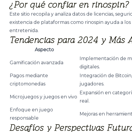
¿Por qué confiar en rinospin?
Este sitio recopila y analiza datos de licencias, seg
existencia de plataformas como rinospin ayuda a los
entretenida.
Tendencias para 2024 y Más A
Aspecto
Implementación de mec
Gamificación avanzada
digitales.
Pagos mediante
Integración de Bitcoin
criptomonedas
jugadores.
Expansión en categoría
Microjuegos y juegos en vivo
real.
Enfoque en juego
Mejoras en herramienta
responsable
Desafíos y Perspectivas Futur