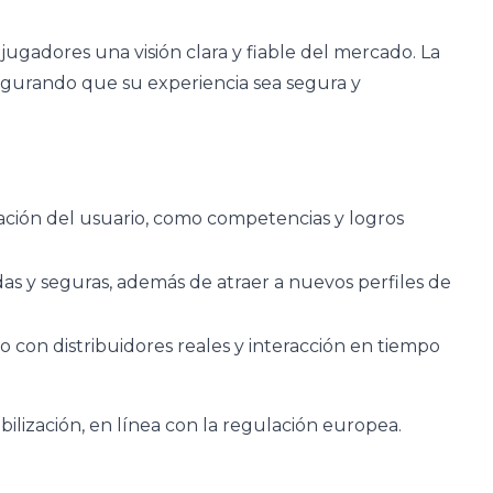
 jugadores una visión clara y fiable del mercado. La
segurando que su experiencia sea segura y
ción del usuario, como competencias y logros
idas y seguras, además de atraer a nuevos perfiles de
o con distribuidores reales y interacción en tiempo
bilización, en línea con la regulación europea.