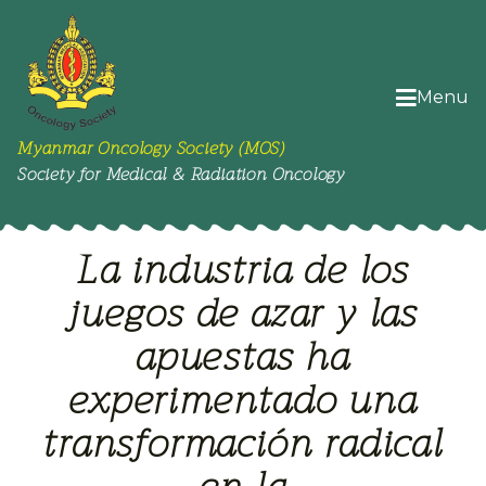
Menu
Myanmar Oncology Society (MOS)
Society for Medical & Radiation Oncology
La industria de los
juegos de azar y las
apuestas ha
experimentado una
transformación radical