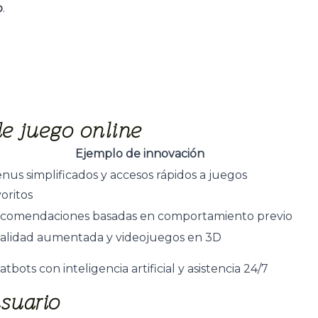
o
.
de juego online
Ejemplo de innovación
nus simplificados y accesos rápidos a juegos
voritos
comendaciones basadas en comportamiento previo
alidad aumentada y videojuegos en 3D
atbots con inteligencia artificial y asistencia 24/7
suario