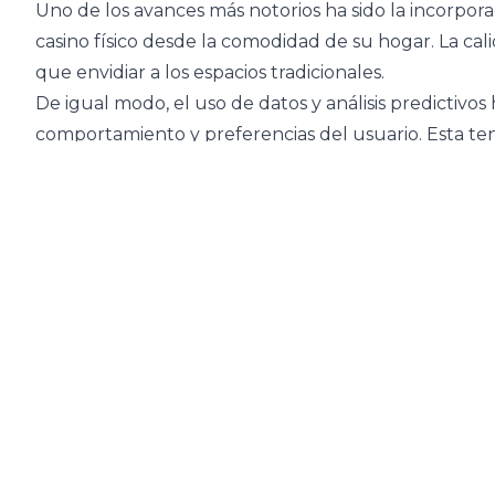
Uno de los avances más notorios ha sido la incorpor
casino físico desde la comodidad de su hogar. La cal
que envidiar a los espacios tradicionales.
De igual modo, el uso de datos y análisis predictivos
comportamiento y preferencias del usuario. Esta t
en la satisfacción general.
La importancia de la seguridad
Mientras las innovaciones tecnológicas avanzan, la 
Los usuarios exigen transparencia, protección de da
En este contexto, plataformas como
https://magnetic
sino también por priorizar la experiencia de usuario
Perspectivas futuras en la mej
El futuro de la
experiencia de usuario
en los casinos
Inteligencia artificial
: para crear perfiles más precis
Realidad virtual y aumentada
: para un entorno aún 
Gamificación avanzada
: para mantener el interés a 