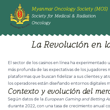
Myanmar Oncology Society (MOS)
Society for Medical & Radiation
Oncology
La Revolución en la
El sector de los casinos en línea ha experimentado 
más profunda de las expectativas de los jugadores
plataformas que buscan fidelizar a sus clientes y at
los operadores están diseñando entornos digitales má
Contexto y evolución del merc
Según datos de la
European Gaming and Betting As
durante 2022, con una tasa de crecimiento anual co