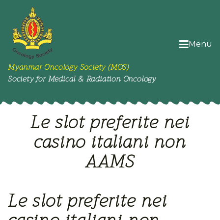
Menu
Myanmar Oncology Society (MOS)
Society for Medical & Radiation Oncology
Le slot preferite nei
casino italiani non
AAMS
Le slot preferite nei