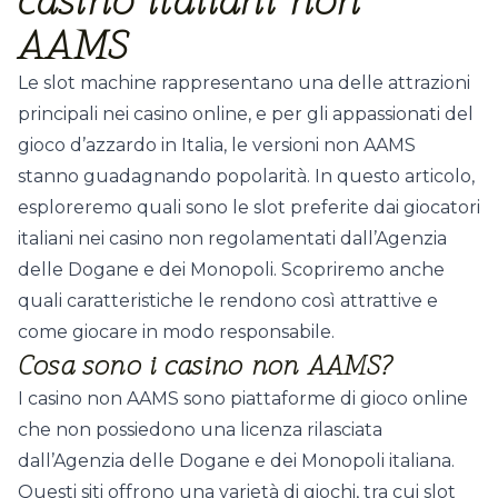
casino italiani non
AAMS
Le slot machine rappresentano una delle attrazioni
principali nei casino online, e per gli appassionati del
gioco d’azzardo in Italia, le versioni non AAMS
stanno guadagnando popolarità. In questo articolo,
esploreremo quali sono le slot preferite dai giocatori
italiani nei casino non regolamentati dall’Agenzia
delle Dogane e dei Monopoli. Scopriremo anche
quali caratteristiche le rendono così attrattive e
come giocare in modo responsabile.
Cosa sono i casino non AAMS?
I casino non AAMS sono piattaforme di gioco online
che non possiedono una licenza rilasciata
dall’Agenzia delle Dogane e dei Monopoli italiana.
Questi siti offrono una varietà di giochi, tra cui slot