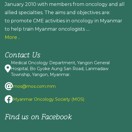
January 2010 with members from oncology and all
allied specialties. The aims and objectives are:
to promote CME activities in oncology in Myanmar
to help train Myanmar oncologists ....
More ..
Contact Us
Medical Oncology Department, Yangon General
Hospital, Bo Gyoke Aung San Road, Lanmadaw
Township, Yangon, Myanmar.
mos@mos.com.mm
Myanmar Oncology Society (MOS)
Find us on Facebook