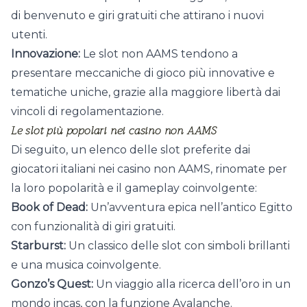
di benvenuto e giri gratuiti che attirano i nuovi
utenti.
Innovazione:
Le slot non AAMS tendono a
presentare meccaniche di gioco più innovative e
tematiche uniche, grazie alla maggiore libertà dai
vincoli di regolamentazione.
Le slot più popolari nei casino non AAMS
Di seguito, un elenco delle slot preferite dai
giocatori italiani nei casino non AAMS, rinomate per
la loro popolarità e il gameplay coinvolgente:
Book of Dead:
Un’avventura epica nell’antico Egitto
con funzionalità di giri gratuiti.
Starburst:
Un classico delle slot con simboli brillanti
e una musica coinvolgente.
Gonzo’s Quest:
Un viaggio alla ricerca dell’oro in un
mondo incas, con la funzione Avalanche.