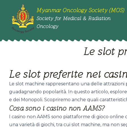
Myanmar Oncology Society (MOS)
Society for Medical & Radiation
Oncology
Le slot p
Le slot preferite nei cas
Le slot machine rappresentano una delle attrazioni pri
guadagnando popolarità. In questo articolo, esplorer
e dei Monopoli. Scopriremo anche quali caratteristic
Cosa sono i casino non AAMS?
I casino non AAMS sono piattaforme di gioco online ch
una varietà di giochi, tra cui slot machine, ma non s