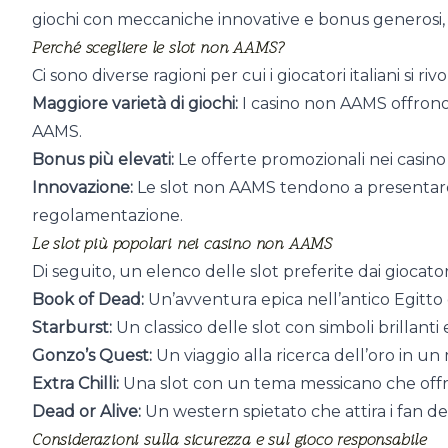
giochi con meccaniche innovative e bonus generosi, an
Perché scegliere le slot non AAMS?
Ci sono diverse ragioni per cui i giocatori italiani si 
Maggiore varietà di giochi:
I casino non AAMS offrono 
AAMS.
Bonus più elevati:
Le offerte promozionali nei casino
Innovazione:
Le slot non AAMS tendono a presentare m
regolamentazione.
Le slot più popolari nei casino non AAMS
Di seguito, un elenco delle slot preferite dai giocato
Book of Dead:
Un’avventura epica nell’antico Egitto co
Starburst:
Un classico delle slot con simboli brillant
Gonzo’s Quest:
Un viaggio alla ricerca dell’oro in u
Extra Chilli:
Una slot con un tema messicano che offre
Dead or Alive:
Un western spietato che attira i fan dell
Considerazioni sulla sicurezza e sul gioco responsabile