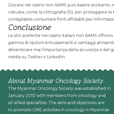
Giocare nei casino non AAMS può essere eccitante, ma 
robuste, come la crittografia SSL per proteggere le t
consigliabile consultare fonti affidabili per informaz
Conclusione
Le slot preferite nei casino italiani non AAMS offrono
gamma di opzioni entusiasmanti e vantaggi attraenti,
dimenticare mai l’importanza della sicurezza e del g
media su Twitter o
LinkedIn
.
About Myanmar Oncology Society
The Myanmar Oncology Society was established in
January 2010 with members from oncology and
all allied specialties. The aims and objectives are:
to promote CME activities in oncology in Myanmar