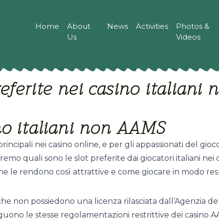
Home
About
News
Activities
Photos &
Us
Videos
referite nei casino italian
ino italiani non AAMS
ncipali nei casino online, e per gli appassionati del gioc
emo quali sono le slot preferite dai giocatori italiani n
he le rendono così attrattive e come giocare in modo res
e non possiedono una licenza rilasciata dall’Agenzia dell
eguono le stesse regolamentazioni restrittive dei casino A