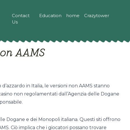
Contact
Education
home
Crazytower
Us
i non AAMS
o d’azzardo in Italia, le versioni non AAMS stanno
ei casino non regolamentati dall’Agenzia delle Dogane
ponsabile.
e Dogane e dei Monopoli italiana. Questi siti offrono
AMS. Ciò implica che i giocatori possano trovare