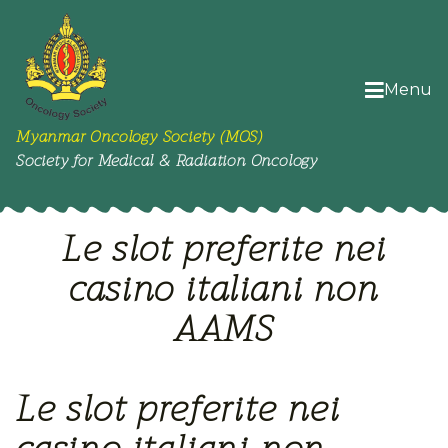
Menu
Myanmar Oncology Society (MOS)
Society for Medical & Radiation Oncology
Le slot preferite nei
casino italiani non
AAMS
Le slot preferite nei