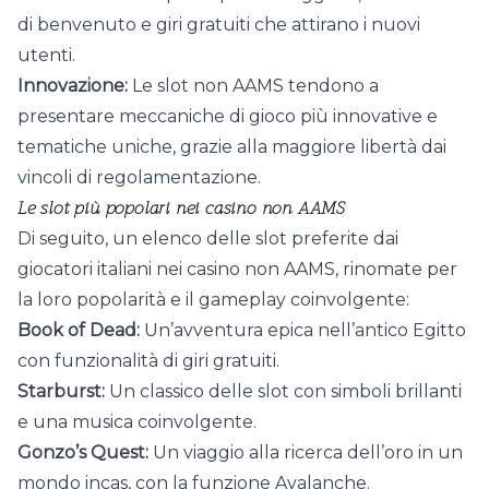
di benvenuto e giri gratuiti che attirano i nuovi
utenti.
Innovazione:
Le slot non AAMS tendono a
presentare meccaniche di gioco più innovative e
tematiche uniche, grazie alla maggiore libertà dai
vincoli di regolamentazione.
Le slot più popolari nei casino non AAMS
Di seguito, un elenco delle slot preferite dai
giocatori italiani nei casino non AAMS, rinomate per
la loro popolarità e il gameplay coinvolgente:
Book of Dead:
Un’avventura epica nell’antico Egitto
con funzionalità di giri gratuiti.
Starburst:
Un classico delle slot con simboli brillanti
e una musica coinvolgente.
Gonzo’s Quest:
Un viaggio alla ricerca dell’oro in un
mondo incas, con la funzione Avalanche.