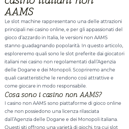
casino italiani non
AAMS
Le slot machine rappresentano una delle attrazioni
principali nei casino online, e per gli appassionati del
gioco d’azzardo in Italia, le versioni non AAMS
stanno guadagnando popolarità. In questo articolo,
esploreremo quali sono le slot preferite dai giocatori
italiani nei casino non regolamentati dall’Agenzia
delle Dogane e dei Monopoli. Scopriremo anche
quali caratteristiche le rendono così attrattive e
come giocare in modo responsabile.
Cosa sono i casino non AAMS?
I casino non AAMS sono piattaforme di gioco online
che non possiedono una licenza rilasciata
dall’Agenzia delle Dogane e dei Monopoli italiana.
Questi siti offrono una varietà di giochi, tra cui slot