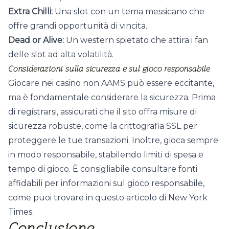
Extra Chilli:
Una slot con un tema messicano che
offre grandi opportunità di vincita.
Dead or Alive:
Un western spietato che attira i fan
delle slot ad alta volatilità.
Considerazioni sulla sicurezza e sul gioco responsabile
Giocare nei casino non AAMS può essere eccitante,
ma è fondamentale considerare la sicurezza. Prima
di registrarsi, assicurati che il sito offra misure di
sicurezza robuste, come la crittografia SSL per
proteggere le tue transazioni. Inoltre, gioca sempre
in modo responsabile, stabilendo limiti di spesa e
tempo di gioco. È consigliabile consultare fonti
affidabili per informazioni sul gioco responsabile,
come puoi trovare in questo articolo di
New York
Times
.
Conclusione