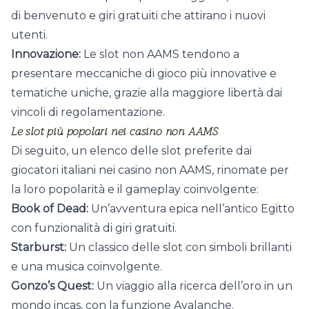
di benvenuto e giri gratuiti che attirano i nuovi
utenti.
Innovazione:
Le slot non AAMS tendono a
presentare meccaniche di gioco più innovative e
tematiche uniche, grazie alla maggiore libertà dai
vincoli di regolamentazione.
Le slot più popolari nei casino non AAMS
Di seguito, un elenco delle slot preferite dai
giocatori italiani nei casino non AAMS, rinomate per
la loro popolarità e il gameplay coinvolgente:
Book of Dead:
Un’avventura epica nell’antico Egitto
con funzionalità di giri gratuiti.
Starburst:
Un classico delle slot con simboli brillanti
e una musica coinvolgente.
Gonzo’s Quest:
Un viaggio alla ricerca dell’oro in un
mondo incas, con la funzione Avalanche.