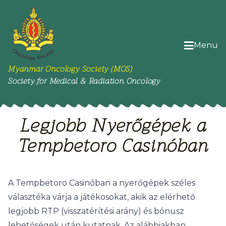
Menu
Myanmar Oncology Society (MOS)
Society for Medical & Radiation Oncology
Legjobb Nyerőgépek a
Tempbetoro Casinóban
A Tempbetoro Casinóban a nyerőgépek széles
választéka várja a játékosokat, akik az elérhető
legjobb RTP (visszatérítési arány) és bónusz
lehetőségek után kutatnak. Az alábbiakban