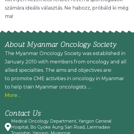
számára ideális választás. Ne habozz, próbáld ki még
ma!
About Myanmar Oncology Society
The Myanmar Oncology Society was established in
January 2010 with members from oncology and all
allied specialties. The aims and objectives are:
to promote CME activities in oncology in Myanmar
to help train Myanmar oncologists ....
More ..
Contact Us
Medical Oncology Department, Yangon General
Hospital, Bo Gyoke Aung San Road, Lanmadaw
Township, Yangon, Myanmar.