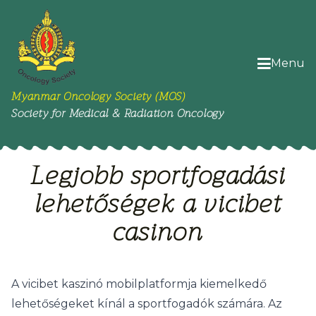
Menu
Myanmar Oncology Society (MOS)
Society for Medical & Radiation Oncology
Legjobb sportfogadási
lehetőségek a vicibet
casinon
A
vicibet kaszinó
mobilplatformja kiemelkedő
lehetőségeket kínál a sportfogadók számára. Az