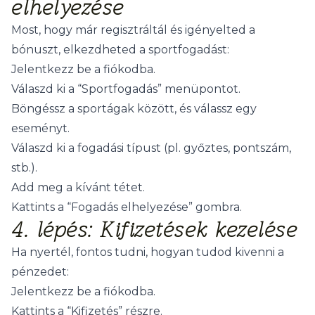
elhelyezése
Most, hogy már regisztráltál és igényelted a
bónuszt, elkezdheted a sportfogadást:
Jelentkezz be a fiókodba.
Válaszd ki a “Sportfogadás” menüpontot.
Böngéssz a sportágak között, és válassz egy
eseményt.
Válaszd ki a fogadási típust (pl. győztes, pontszám,
stb.).
Add meg a kívánt tétet.
Kattints a “Fogadás elhelyezése” gombra.
4. lépés: Kifizetések kezelése
Ha nyertél, fontos tudni, hogyan tudod kivenni a
pénzedet:
Jelentkezz be a fiókodba.
Kattints a “Kifizetés” részre.