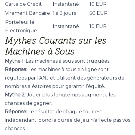
Carte de Crédit
Instantané
10 EUR
Virement Bancaire
1 à 3 jours
50 EUR
Portefeuille
Instantané
10 EUR
Électronique
Mythes Courants sur les
Machines à Sous
Mythe 1:
Les machines à sous sont truquées.
Réponse:
Les machines à sous en ligne sont
régulées par l’ANJ et utilisent des générateurs de
nombres aléatoires pour garantir l’équité.
Mythe 2:
Jouer plus longtemps augmente les
chances de gagner.
Réponse:
Le résultat de chaque tour est
indépendant, donc la durée de jeu n’affecte pas vos
chances.