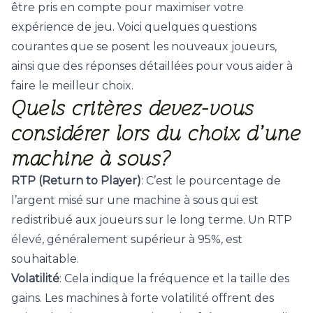
être pris en compte pour maximiser votre
expérience de jeu. Voici quelques questions
courantes que se posent les nouveaux joueurs,
ainsi que des réponses détaillées pour vous aider à
faire le meilleur choix.
Quels critères devez-vous
considérer lors du choix d’une
machine à sous?
RTP (Return to Player)
: C’est le pourcentage de
l’argent misé sur une machine à sous qui est
redistribué aux joueurs sur le long terme. Un RTP
élevé, généralement supérieur à 95%, est
souhaitable.
Volatilité
: Cela indique la fréquence et la taille des
gains. Les machines à forte volatilité offrent des