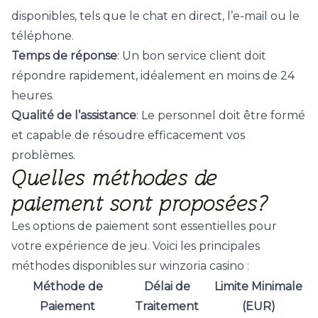
disponibles, tels que le chat en direct, l’e-mail ou le
téléphone.
Temps de réponse
: Un bon service client doit
répondre rapidement, idéalement en moins de 24
heures.
Qualité de l’assistance
: Le personnel doit être formé
et capable de résoudre efficacement vos
problèmes.
Quelles méthodes de
paiement sont proposées?
Les options de paiement sont essentielles pour
votre expérience de jeu. Voici les principales
méthodes disponibles sur winzoria casino :
Méthode de
Délai de
Limite Minimale
Paiement
Traitement
(EUR)