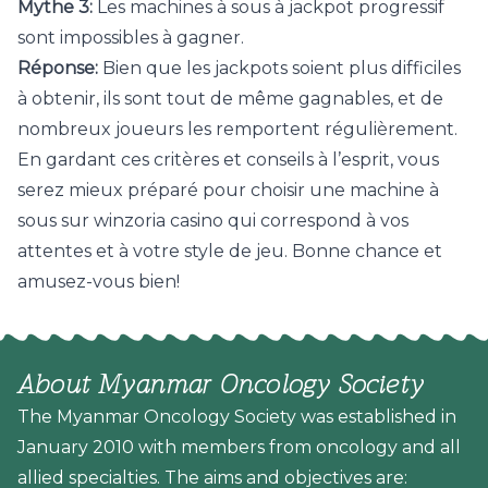
Mythe 3:
Les machines à sous à jackpot progressif
sont impossibles à gagner.
Réponse:
Bien que les jackpots soient plus difficiles
à obtenir, ils sont tout de même gagnables, et de
nombreux joueurs les remportent régulièrement.
En gardant ces critères et conseils à l’esprit, vous
serez mieux préparé pour choisir une machine à
sous sur winzoria casino qui correspond à vos
attentes et à votre style de jeu. Bonne chance et
amusez-vous bien!
About Myanmar Oncology Society
The Myanmar Oncology Society was established in
January 2010 with members from oncology and all
allied specialties. The aims and objectives are: