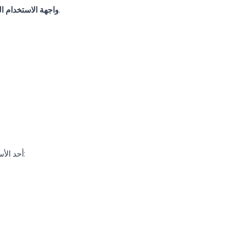
تتميز واجهة المستخدم في وان اكس بت بالسهولة والبساطة، مما يسهل على المتداولين الوصول إلى المعلومات والبيانات اللازمة.
واجهة الاستخدام ال
أحد الأسباب التي تجعل وان اكس بت مفضلًا هو التركيز على استخدام التحليل الفني وأدوات إدارة المخاطر. يمكن للمتداولين المحترفين استخدام: