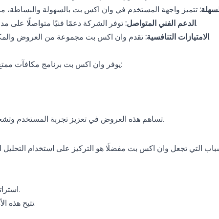
سهلة:
توفر الشركة دعمًا فنيًا متواصلًا على مدار الساعة، مما يساعد المتداولين في حل أي مشكلات قد تواجههم.
الدعم الفني المتواصل:
تقدم وان اكس بت مجموعة من العروض والمكافآت، مما يمنح المتداولين مزيدًا من القيمة لمدخراتهم وتداولاتهم.
الامتيازات التنافسية:
يوفر وان اكس بت برنامج مكافآت ممتع يمكن أن يستفيد منه المتداولون المحترفون. تشمل هذه العروض:
تساهم هذه العروض في تعزيز تجربة المستخدم وتشجيعهم على التداول بشكل أكبر، مما يجعله اختيارًا جذابًا للمحترفين.
استراتيجيات تداول مدروسة تعتمد على البيانات التاريخية وتحليل السوق.
تتيح هذه الأدوات للمتداولين التحكم في استثماراتهم وتقليل الخسائر المحتملة.