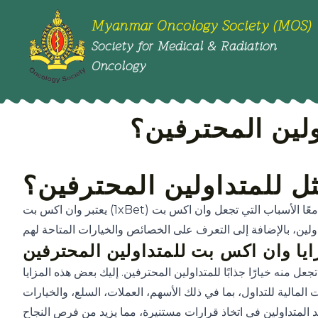
Myanmar Oncology Society (MOS)
Society for Medical & Radiation
Oncology
ولين المحترفين؟
ثل للمتداولين المحترفين؟
يعتبر وان اكس بت (1xBet) أحد الخيارات المميزة للمتداولين المحترفين، وذلك لما يقدمه من مزايا فريدة ومنافسة في سوق التداول. في هذه المقالة، سنستعرض معًا الأسباب التي تجعل وان اكس بت
ايا وان اكس بت للمتداولين المحترفين