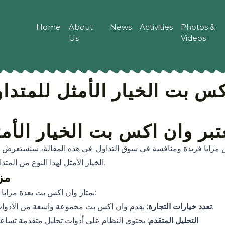
Home
About
News
Activities
Photos &
Us
Videos
اكس بت الخيار الأمثل للمتدا
عتبر وان اكس بت الخيار الأم
الخيار الأمثل لهذا النوع من المتداولين، بالإضافة إلى التعرف على الخصائص والخيارات المتاحة لهم.
مز
يمتاز وان اكس بت بعدة مزايا تجعل منه خيارًا جذابًا للمتداولين المحترفين. إليك بعض هذه المزايا:
يقدم وان اكس بت مجموعة واسعة من الأدوات المالية للتداول، بما في ذلك الأسهم، العملات، السلع، والخيارات.
تعدد خيارات التجارة:
يحتوي النظام على أدوات تحليل متقدمة تساعد المتداولين في اتخاذ قرارات مستنيرة، مما يزيد من فرص النجاح.
التحليل المتقدم: