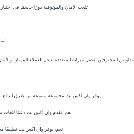
تلعب الأمان والموثوقية دورًا حاسمًا في اختيار منصة التداول. يتمتع وان اكس بت بسمعة قوية في السوق، ويقدم:
تمثل هذه العوامل الضمانات التي تعزز من ثقة المتداولين في المنصة.
تداولين المحترفين بفضل ميزاته المتعددة، دعم العملاء الممتاز، والأم
يوفر وان اكس بت مجموعة متنوعة من طرق الدفع تشمل البطاقات الائتمانية، المحافظ الإلكترونية، والتحويلات البنكية.
نعم، تقدم وان اكس بت دعمًا للغات متعددة، مما يسهل على المستخدمين من مختلف البلدان الاستخدام.
نعم، يوفر وان اكس بت تطبيقًا مخصصًا للهواتف المحمولة لتسهيل عملية التداول على مدار الساعة.