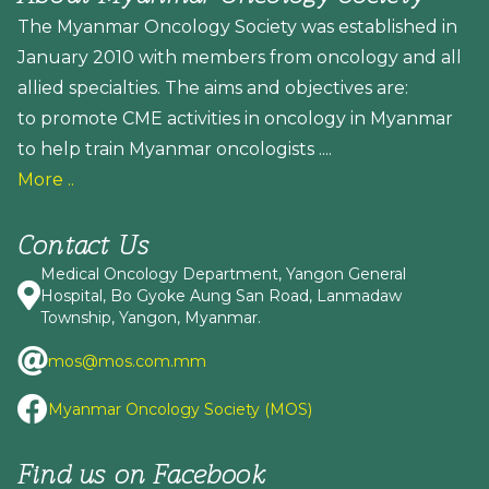
The Myanmar Oncology Society was established in
January 2010 with members from oncology and all
allied specialties. The aims and objectives are:
to promote CME activities in oncology in Myanmar
to help train Myanmar oncologists ....
More ..
Contact Us
Medical Oncology Department, Yangon General
Hospital, Bo Gyoke Aung San Road, Lanmadaw
Township, Yangon, Myanmar.
mos@mos.com.mm
Myanmar Oncology Society (MOS)
Find us on Facebook