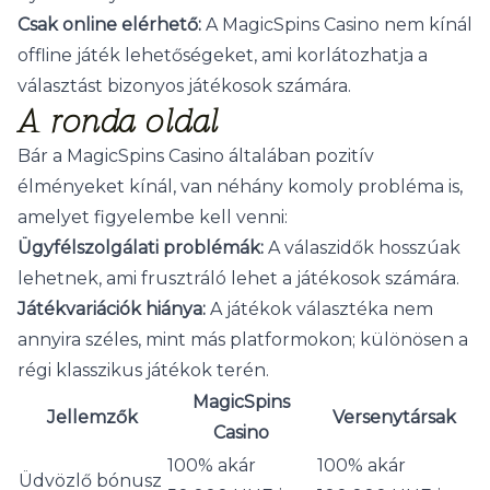
Csak online elérhető:
A MagicSpins Casino nem kínál
offline játék lehetőségeket, ami korlátozhatja a
választást bizonyos játékosok számára.
A ronda oldal
Bár a MagicSpins Casino általában pozitív
élményeket kínál, van néhány komoly probléma is,
amelyet figyelembe kell venni:
Ügyfélszolgálati problémák:
A válaszidők hosszúak
lehetnek, ami frusztráló lehet a játékosok számára.
Játékvariációk hiánya:
A játékok választéka nem
annyira széles, mint más platformokon; különösen a
régi klasszikus játékok terén.
MagicSpins
Jellemzők
Versenytársak
Casino
100% akár
100% akár
Üdvözlő bónusz