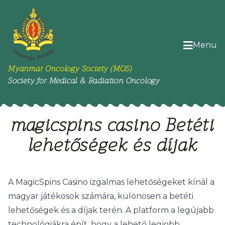
Menu
Myanmar Oncology Society (MOS)
Society for Medical & Radiation Oncology
magicspins casino Betéti
lehetőségek és díjak
A MagicSpins Casino izgalmas lehetőségeket kínál a
magyar játékosok számára, különösen a betéti
lehetőségek és a díjak terén. A platform a legújabb
technológiákra épít, hogy a lehető legjobb