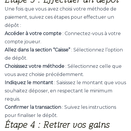
Une fois que vous avez choisi votre méthode de
paiement, suivez ces étapes pour effectuer un
dépôt :
Accéder à votre compte
: Connectez-vous à votre
compte joueur.
Allez dans la section “Caisse”
: Sélectionnez l’option
de dépôt.
Choisissez votre méthode
: Sélectionnez celle que
vous avez choisie précédemment.
Indiquez le montant
: Saisissez le montant que vous
souhaitez déposer, en respectant le minimum
requis.
Confirmer la transaction
: Suivez les instructions
pour finaliser le dépôt.
Étape 4 : Retirer vos gains