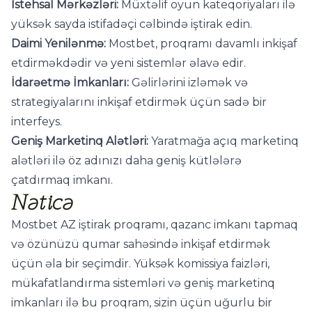
İstehsal Mərkəzləri:
Müxtəlif oyun kateqoriyaları ilə
yüksək sayda istifadəçi cəlbində iştirak edin.
Daimi Yenilənmə:
Mostbet, proqramı davamlı inkişaf
etdirməkdədir və yeni sistemlər əlavə edir.
İdarəetmə İmkanları:
Gəlirlərini izləmək və
strategiyalarını inkişaf etdirmək üçün sadə bir
interfeys.
Geniş Marketinq Alətləri:
Yaratmağa açıq marketinq
alətləri ilə öz adınızı daha geniş kütlələrə
çatdırmaq imkanı.
Nəticə
Mostbet AZ iştirak proqramı, qazanc imkanı tapmaq
və özünüzü qumar sahəsində inkişaf etdirmək
üçün əla bir seçimdir. Yüksək komissiya faizləri,
mükafatlandırma sistemləri və geniş marketinq
imkanları ilə bu proqram, sizin üçün uğurlu bir