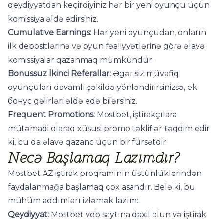
qeydiyyatdan keçirdiyiniz hər bir yeni oyunçu üçün
komissiya əldə edirsiniz.
Cumulative Earnings:
Hər yeni oyunçudan, onların
ilk depositlərinə və oyun fəaliyyətlərinə görə əlavə
komissiyalar qazanmaq mümkündür.
Bonussuz İkinci Referallar:
Əgər siz müvafiq
oyunçuları davamlı şəkildə yönləndirirsinizsə, ek
бонус gəlirləri əldə edə bilərsiniz.
Frequent Promotions:
Mostbet, iştirakçılara
mütəmadi olaraq xüsusi promo təkliflər təqdim edir
ki, bu da əlavə qazanc üçün bir fürsətdir.
Necə Başlamaq Lazımdır?
Mostbet AZ iştirak proqramının üstünlüklərindən
faydalanmağa başlamaq çox asandır. Belə ki, bu
mühüm addımları izləmək lazım:
Qeydiyyat:
Mostbet veb saytına daxil olun və iştirak