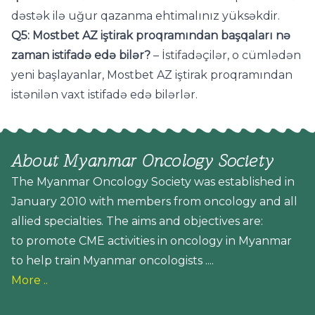
dəstək ilə uğur qazanma ehtimalınız yüksəkdir.
Q5: Mostbet AZ iştirak proqramından başqaları nə
zaman istifadə edə bilər?
– İstifadəçilər, o cümlədən
yeni başlayanlar, Mostbet AZ iştirak proqramından
istənilən vaxt istifadə edə bilərlər.
About Myanmar Oncology Society
The Myanmar Oncology Society was established in
January 2010 with members from oncology and all
allied specialties. The aims and objectives are:
to promote CME activities in oncology in Myanmar
to help train Myanmar oncologists ....
More ..