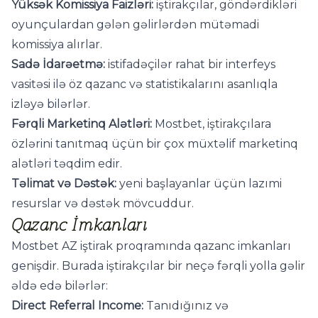
Yüksək Komissiya Faizləri:
iştirakçılar, göndərdikləri
oyunçulardan gələn gəlirlərdən mütəmadi
komissiya alırlar.
Sadə İdarəetmə:
istifadəçilər rahat bir interfeys
vasitəsi ilə öz qazanc və statistikalarını asanlıqla
izləyə bilərlər.
Fərqli Marketinq Alətləri:
Mostbet, iştirakçılara
özlərini tanıtmaq üçün bir çox müxtəlif marketinq
alətləri təqdim edir.
Təlimat və Dəstək:
yeni başlayanlar üçün lazımi
resurslar və dəstək mövcuddur.
Qazanc İmkanları
Mostbet AZ iştirak proqramında qazanc imkanları
genişdir. Burada iştirakçılar bir neçə fərqli yolla gəlir
əldə edə bilərlər:
Direct Referral Income:
Tanıdığınız və