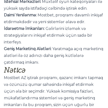
İstehsal Mərkəzləri:
Müxtəlif oyun kateqoriyaları ilə
yüksək sayda istifadəçi cəlbində iştirak edin.
Daimi Yenilənmə:
Mostbet, proqramı davamlı inkişaf
etdirməkdədir və yeni sistemlər əlavə edir.
İdarəetmə İmkanları:
Gəlirlərini izləmək və
strategiyalarını inkişaf etdirmək üçün sadə bir
interfeys.
Geniş Marketinq Alətləri:
Yaratmağa açıq marketinq
alətləri ilə öz adınızı daha geniş kütlələrə
çatdırmaq imkanı.
Nəticə
Mostbet AZ iştirak proqramı, qazanc imkanı tapmaq
və özünüzü qumar sahəsində inkişaf etdirmək
üçün əla bir seçimdir. Yüksək komissiya faizləri,
mükafatlandırma sistemləri və geniş marketinq
imkanları ilə bu proqram, sizin üçün uğurlu bir