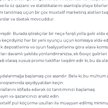
əsi ilə öz qazanc və statistikalarını asanlıqla izləyə bilərlər
rini tanıtmaq üçün bir çox müxtəlif marketinq alətləri təq
urslar və dəstək mövcuddur.
ir. Burada iştirakçılar bir neçə fərqli yolla gəlir əldə e
keçirdiyiniz hər bir yeni oyunçu üçün komissiya əldə edi
lk depositlərinə və oyun fəaliyyətlərinə görə əlavə k
ı davamlı şəkildə yönləndirirsinizsə, ek бонус gəlirləri ə
i olaraq xüsusi promo təkliflər təqdim edir ki, bu da əl
aydalanmağa başlamaq çox asandır. Belə ki, bu mühüm a
k proqramında qeydiyyatdan keçin.
iallarını istifadə edərək öz tanıtımınızı başlamaq.
ləyin və qazancınızı analiz edin.
üxtəlif pul köçürmə üsulları ilə müəyyən edilmiş minim