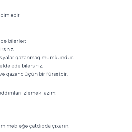
.
dim edir.
də bilərlər:
rsiniz.
omissiyalar qazanmaq mümkündür.
ldə edə bilərsiniz.
avə qazanc üçün bir fürsətdir.
ddımları izləmək lazım:
um məbləğə çatdıqda çıxarın.