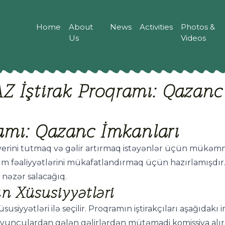
Home
About
News
Activities
Photos &
Us
Videos
Z İştirak Proqramı: Qazanc
amı: Qazanc İmkanları
erini tutmaq və gəlir artırmaq istəyənlər üçün mükəmm
ım fəaliyyətlərini mükafatlandırmaq üçün hazırlamışdır.
 nəzər salacağıq.
n Xüsusiyyətləri
siyyətləri ilə seçilir. Proqramın iştirakçıları aşağıdakı 
 oyunçulardan gələn gəlirlərdən mütəmadi komissiya alırl