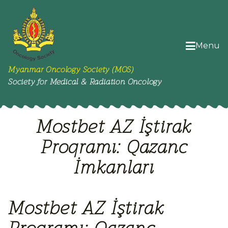
Menu
Myanmar Oncology Society (MOS)
Society for Medical & Radiation Oncology
Mostbet AZ İştirak
Proqramı: Qazanc
İmkanları
Mostbet AZ İştirak