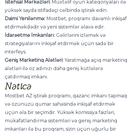
İstehsal Mərkəzləri:
Müxtəlif oyun kateqoriyaları ilə
yüksək sayda istifadəçi cəlbində iştirak edin.
Daimi Yenilənmə:
Mostbet, proqramı davamlı inkişaf
etdirməkdədir və yeni sistemlər əlavə edir.
İdarəetmə İmkanları:
Gəlirlərini izləmək və
strategiyalarını inkişaf etdirmək üçün sadə bir
interfeys.
Geniş Marketinq Alətləri:
Yaratmağa açıq marketinq
alətləri ilə öz adınızı daha geniş kütlələrə
çatdırmaq imkanı.
Nəticə
Mostbet AZ iştirak proqramı, qazanc imkanı tapmaq
və özünüzü qumar sahəsində inkişaf etdirmək
üçün əla bir seçimdir. Yüksək komissiya faizləri,
mükafatlandırma sistemləri və geniş marketinq
imkanları ilə bu proqram, sizin üçün uğurlu bir