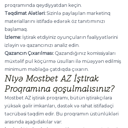
proqramında qeydiyyatdan keçin.
Təqdimat Alətləri:
Sizinlə paylaşılan marketinq
materiallarını istifadə edərək öz tanıtımınızı
başlamaq.
İzleme:
İştirak etdiyiniz oyunçuların fəaliyyətlərini
izləyin və qazancınızı analiz edin.
Qazancın Çıxarılması:
Qazandığınız komissiyaları
müxtəlif pul köçürmə üsulları ilə müəyyən edilmiş
minimum məbləğə çatdıqda çıxarın.
Niyə Mostbet AZ İştirak
Proqramına qoşulmalısınız?
Mostbet AZ iştirak proqramı, bütün iştirakçılara
yüksək gəlir imkanları, dəstək və rahat istifadəçi
təcrübəsi təqdim edir. Bu proqramın üstünlükləri
arasında aşağıdakılar var: