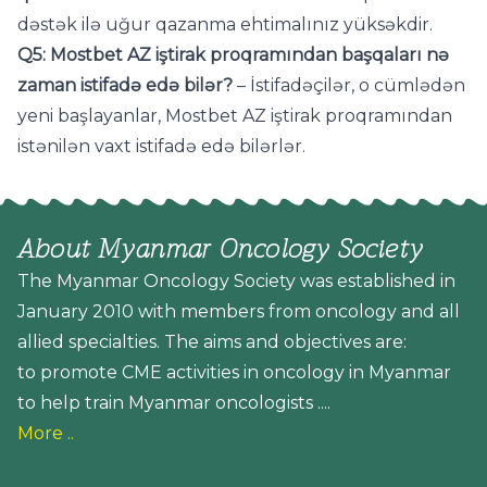
dəstək ilə uğur qazanma ehtimalınız yüksəkdir.
Q5: Mostbet AZ iştirak proqramından başqaları nə
zaman istifadə edə bilər?
– İstifadəçilər, o cümlədən
yeni başlayanlar, Mostbet AZ iştirak proqramından
istənilən vaxt istifadə edə bilərlər.
About Myanmar Oncology Society
The Myanmar Oncology Society was established in
January 2010 with members from oncology and all
allied specialties. The aims and objectives are:
to promote CME activities in oncology in Myanmar
to help train Myanmar oncologists ....
More ..