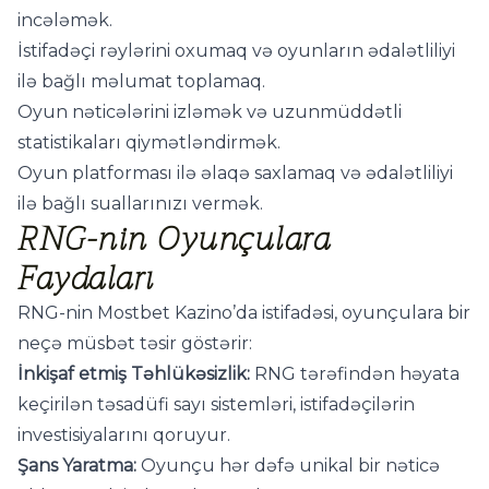
incələmək.
İstifadəçi rəylərini oxumaq və oyunların ədalətliliyi
ilə bağlı məlumat toplamaq.
Oyun nəticələrini izləmək və uzunmüddətli
statistikaları qiymətləndirmək.
Oyun platforması ilə əlaqə saxlamaq və ədalətliliyi
ilə bağlı suallarınızı vermək.
RNG-nin Oyunçulara
Faydaları
RNG-nin Mostbet Kazino’da istifadəsi, oyunçulara bir
neçə müsbət təsir göstərir:
İnkişaf etmiş Təhlükəsizlik:
RNG tərəfindən həyata
keçirilən təsadüfi sayı sistemləri, istifadəçilərin
investisiyalarını qoruyur.
Şans Yaratma:
Oyunçu hər dəfə unikal bir nəticə