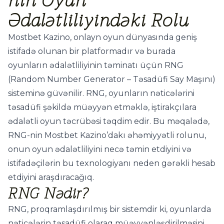
nin Oyun
Ədalətliliyindəki Rolu
Mostbet Kazino, onlayn oyun dünyasında geniş
istifadə olunan bir platformadır və burada
oyunların ədalətliliyinin təminatı üçün RNG
(Random Number Generator – Təsadüfi Say Maşını)
sisteminə güvənilir. RNG, oyunların nəticələrini
təsadüfi şəkildə müəyyən etməklə, iştirakçılara
ədalətli oyun təcrübəsi təqdim edir. Bu məqalədə,
RNG-nin Mostbet Kazino’dakı əhəmiyyətli rolunu,
onun oyun ədalətliliyini necə təmin etdiyini və
istifadəçilərin bu texnologiyanı neden gərəkli hesab
etdiyini araşdıracağıq.
RNG Nədir?
RNG, proqramlaşdırılmış bir sistemdir ki, oyunlarda
nəticələrin təsadüfi olaraq müəyyənləşdirilməsini