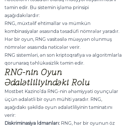
təmin edir. Bu sistemin işləmə prinsipi
aşağıdakılardır:
RNG, müxtəlif ehtimallar və mümkün
kombinasiyalar əsasında təsadüfi nömrələr yaradır.
Hər bir oyun, RNG vasitəsilə müəyyən olunmuş
nömrələr əsasında nəticələr verir.
RNG sistemləri, ən son kriptoqrafiya və algoritmlarla
qorunaraq təhlükəsizlik təmin edir.
RNG-nin Oyun
Ədalətliliyindəki Rolu
Mostbet Kazino’da RNG-nin əhəmiyyəti oyunçular
üçün ədalətli bir oyun mühiti yaradır. RNG,
aşağıdakı şəkildə oyun ədalətliliyinin təminatını
verir:
Diskriminasiya İdmanları:
RNG, hər bir oyunun öz